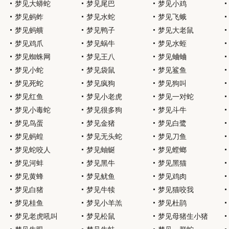
梦见大蟒蛇
梦见尾巴
梦见小鸡
梦见蚂蚱
梦见水蛇
梦见飞蛾
梦见蚂蟥
梦见鸭子
梦见大老鼠
梦见鸡爪
梦见蜗牛
梦见水蛭
梦见蜘蛛网
梦见王八
梦见蛐蛐
梦见小蛇
梦见袋鼠
梦见鲨鱼
梦见死蛇
梦见疯狗
梦见狗叫
梦见红鱼
梦见小老虎
梦见一对蛇
梦见小毒蛇
梦见很多狗
梦见斗牛
梦见鸟蛋
梦见金猪
梦见白鹭
梦见蚂蝗
梦见无头蛇
梦见刀鱼
梦见蛇咬人
梦见蚰蜒
梦见螳螂
梦见河蚌
梦见黑牛
梦见黑猫
梦见黄蜂
梦见鱿鱼
梦见鸡肉
梦见白猪
梦见牛犊
梦见猫咬我
梦见桂鱼
梦见小羊羔
梦见杜鹃
梦见老虎吼叫
梦见松鼠
梦见母猪生小猪