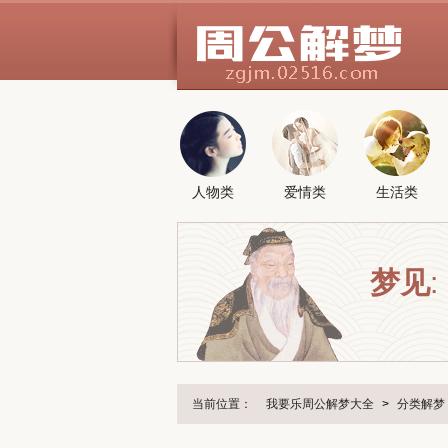
人物类
爱情类
生活类
梦见
:
当前位置：
我要乐周公解梦大全
>
分类解梦