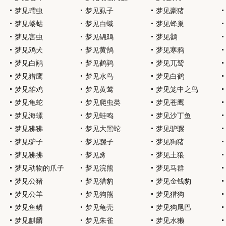
梦见蠕虫
梦见虱子
梦见豪猪
梦见蝼蛄
梦见白蛾
梦见蜂巢
梦见害虫
梦见锦鸡
梦见鹳
梦见鸡犬
梦见黄鹄
梦见寒鸦
梦见白鹇
梦见鹤鹑
梦见兀鹫
梦见猎鹰
梦见水鸟
梦见白鹤
梦见雏鸡
梦见黄莺
梦见笼中之鸟
梦见龟蛇
梦见爬虫类
梦见苍鹰
梦见海螺
梦见蛙鸣
梦见沙丁鱼
梦见狒狒
梦见大黑蛇
梦见驴骡
梦见驴子
梦见骡子
梦见狗猪
梦见狒拂
梦见豸
梦见土狼
梦见动物的爪子
梦见浣熊
梦见马群
梦见公猪
梦见猎豹
梦见金钱豹
梦见公羊
梦见狗熊
梦见猎狗
梦见鱼鳞
梦见龟壳
梦见狗尾巴
梦见麒麟
梦见朱雀
梦见水獭