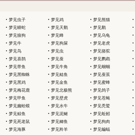
梦见虫子
梦见鸡
梦见熊猫
梦见蟒蛇
梦见天鹅
梦见鹅
梦见狼狗
梦见蜂
梦见乌龟
梦见牛
梦见狗屎
梦见老虎
梦见鸟
梦见虫
梦见骆驼
梦见喜鹊
梦见蚕
梦见鹦鹉
梦见带鱼
梦见牛角
梦见蝈蝈
梦见黑蜘蛛
梦见鲶鱼
梦见蚕茧
梦见黑鸡
梦见金鱼
梦见蜜蜂
梦见梅花鹿
梦见北极熊
梦见鸽子
梦见甲鱼
梦见壁虎
梦见苍蝇
梦见癞蛤蟆
梦见水牛
梦见秃鹫
梦见鲸鱼
梦见泥鳅
梦见蚯蚓
梦见死老鼠
梦见鲫鱼
梦见狗肉
梦见海豚
梦见羚羊
梦见蝙蝠