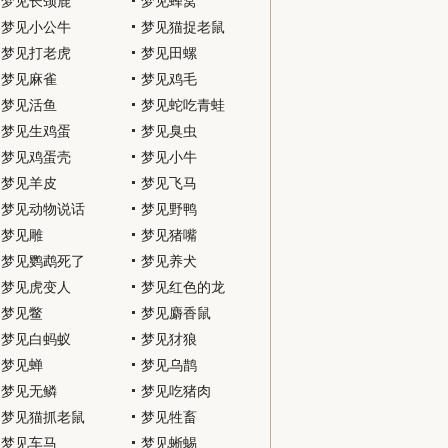
梦见长颈鹿
梦见蜂窝
梦见小公牛
梦见猫捉老鼠
梦见打老虎
梦见田螺
梦见麻雀
梦见鸡毛
梦见活鱼
梦见蛇吃青蛙
梦见生鸡蛋
梦见臭虫
梦见鸡蛋壳
梦见小牛
梦见羊皮
梦见飞马
梦见动物说话
梦见野鸭
梦见雕
梦见猪嘴
梦见鹦鹉死了
梦见养犬
梦见虎变人
梦见红色的龙
梦见鳖
梦见麝香鼠
梦见白蚂蚁
梦见犲狼
梦见蝉
梦见乌鹊
梦见无鳞
梦见吃猪肉
梦见猫抓老鼠
梦见牲畜
梦见车马
梦见蜥蜴