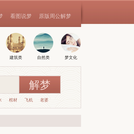
梦
看图说梦
原版周公解梦
建筑类
自然类
梦文化
水
棺材
飞机
老婆