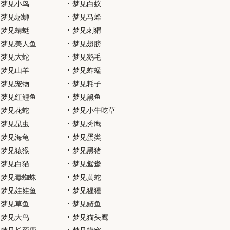
梦见小鸟
梦见白蚁
梦见螺蛳
梦见马蜂
梦见蜻蜓
梦见刺猬
梦见美人鱼
梦见翅膀
梦见大蛇
梦见鹅毛
梦见山羊
梦见蚱蜢
梦见宠物
梦见耗子
梦见红鲤鱼
梦见黑鱼
梦见花蛇
梦见小牛吃草
梦见昆虫
梦见秃鹰
梦见海龟
梦见蛋类
梦见猿猴
梦见黑猪
梦见白猫
梦见鸳鸯
梦见毒蜘蛛
梦见黄蛇
梦见娃娃鱼
梦见猩猩
梦见草鱼
梦见鲢鱼
梦见大鸟
梦见猫头鹰