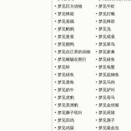
梦见巨大动物
梦见牛虻
梦见蜂箱
梦见灯蛾
梦见蚕娥
梦见蜂群
梦见鹪鹩
梦见凫
梦见黄雀
梦见戏雀
梦见鹅鸭
梦见翠鸟
梦见自己养的动物
梦见家禽
梦见蜥蜴在爬行
梦见鲱鱼
梦见蚌
梦见龟鳖
梦见鳝鱼
梦见捉鲫鱼
梦见鹿角
梦见马驹
梦见奶牛
梦见驴叫
梦见虎豹
梦见母马
梦见美洲豹
梦见金丝猴
梦见狮子吼叫
梦见死猪
梦见田鸡
梦见麂子
梦见鸡屎
梦见吸血虫