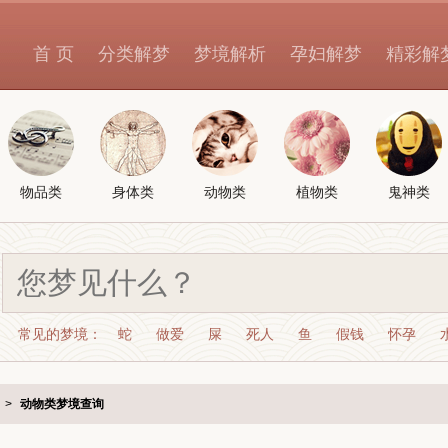
首 页
分类解梦
梦境解析
孕妇解梦
精彩解
物品类
身体类
动物类
植物类
鬼神类
常见的梦境：
蛇
做爱
屎
死人
鱼
假钱
怀孕
>
动物类梦境查询