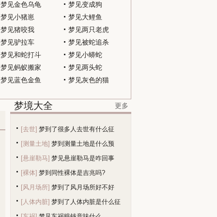
梦见金色乌龟
梦见变成狗
梦见小猪崽
梦见大鲤鱼
梦见猪咬我
梦见两只老虎
梦见驴拉车
梦见被蛇追杀
梦见和蛇打斗
梦见小蟒蛇
梦见蚂蚁搬家
梦见两头蛇
梦见蓝色金鱼
梦见灰色的猫
梦境大全
更多
多
[去世]
梦到了很多人去世有什么征
[测量土地]
梦到测量土地是什么预
[悬崖勒马]
梦见悬崖勒马是咋回事
兆？
[裸体]
梦到同性裸体是吉兆吗?
[风月场所]
梦到了风月场所好不好
[人体内脏]
梦到了人体内脏是什么征
[车祸]
梦见车祸赔钱意味什么
兆