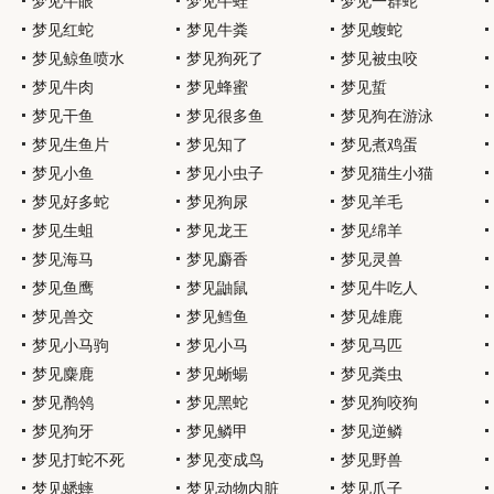
梦见牛眼
梦见牛蛙
梦见一群蛇
梦见红蛇
梦见牛粪
梦见蝮蛇
梦见鲸鱼喷水
梦见狗死了
梦见被虫咬
梦见牛肉
梦见蜂蜜
梦见蜇
梦见干鱼
梦见很多鱼
梦见狗在游泳
梦见生鱼片
梦见知了
梦见煮鸡蛋
梦见小鱼
梦见小虫子
梦见猫生小猫
梦见好多蛇
梦见狗尿
梦见羊毛
梦见生蛆
梦见龙王
梦见绵羊
梦见海马
梦见麝香
梦见灵兽
梦见鱼鹰
梦见鼬鼠
梦见牛吃人
梦见兽交
梦见鳕鱼
梦见雄鹿
梦见小马驹
梦见小马
梦见马匹
梦见麋鹿
梦见蜥蝪
梦见粪虫
梦见鹡鸰
梦见黑蛇
梦见狗咬狗
梦见狗牙
梦见鳞甲
梦见逆鳞
梦见打蛇不死
梦见变成鸟
梦见野兽
物
梦见蟋蟀
梦见动物内脏
梦见爪子