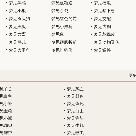
梦见黑熊
梦见被猫追
梦见石龟
梦见小狼
梦见杀鸡
梦见猪下崽
梦见双头狗
梦见红色的蛇
梦见交配
梦见黑贝
梦见小黑狗
梦见大狗
梦见六畜
梦见龟
梦见鸵鸟皮
梦见鸟儿
梦见翅膀折断
梦见动物受伤
梦见大甲鱼
梦见打狗熊
梦见猛兽
更
见羊羔
梦见鸡血
见白鱼
梦见野狗
见小虾
梦见鱼死
见金龟
梦见白虫
见小熊
梦见狗头
见扇贝
梦见生蚝
见蜱虫
梦见蚊虫