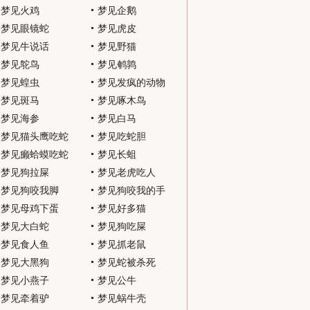
梦见火鸡
梦见企鹅
梦见眼镜蛇
梦见虎皮
梦见牛说话
梦见野猫
梦见鸵鸟
梦见鹌鹑
梦见蝗虫
梦见发疯的动物
梦见斑马
梦见啄木鸟
梦见海参
梦见白马
梦见猫头鹰吃蛇
梦见吃蛇胆
梦见癞蛤蟆吃蛇
梦见长蛆
梦见狗拉屎
梦见老虎吃人
梦见狗咬我脚
梦见狗咬我的手
梦见母鸡下蛋
梦见好多猫
梦见大白蛇
梦见狗吃屎
梦见食人鱼
梦见抓老鼠
梦见大黑狗
梦见蛇被杀死
梦见小燕子
梦见公牛
梦见牵着驴
梦见蜗牛壳