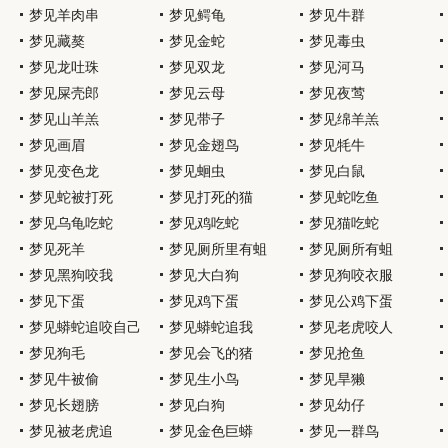
梦见羊肉串
梦见鳄龟
梦见牛群
梦见藏獒
梦见金蛇
梦见毒虫
梦见龙吐珠
梦见双龙
梦见河马
梦见屎壳郎
梦见云母
梦见夜莺
梦见山羊羔
梦见带子
梦见绵羊羔
梦见画眉
梦见金翅鸟
梦见牦牛
梦见变色龙
梦见蛔虫
梦见白鼠
梦见蛇被打死
梦见打死的猫
梦见蛇吃鱼
梦见乌龟吃蛇
梦见鸡吃蛇
梦见猫吃蛇
梦见死羊
梦见厕所里有蛆
梦见厕所有蛆
梦见黑狗咬我
梦见大白狗
梦见狗咬衣服
梦见下蛋
梦见鸡下蛋
梦见公鸡下蛋
梦见蟒蛇追咬自己
梦见蟒蛇追我
梦见老虎咬人
梦见狗毛
梦见会飞的猪
梦见抢鱼
梦见牛被偷
梦见生小鸟
梦见旱獭
梦见长翅膀
梦见白狗
梦见幼仔
梦见被老虎追
梦见金色巨蟒
梦见一群鸟