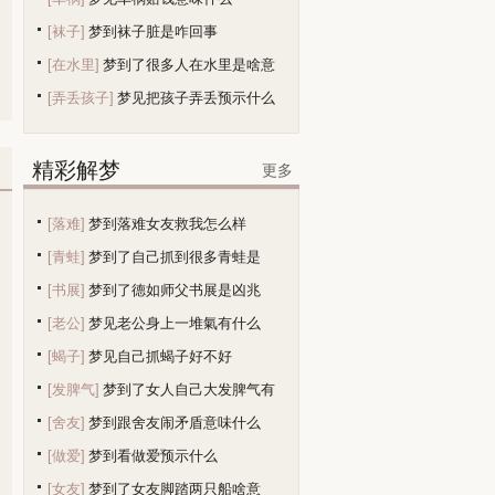
[袜子]
梦到袜子脏是咋回事
[在水里]
梦到了很多人在水里是啥意
[弄丢孩子]
梦见把孩子弄丢预示什么
精彩解梦
多
更多
[落难]
梦到落难女友救我怎么样
[青蛙]
梦到了自己抓到很多青蛙是
[书展]
梦到了德如师父书展是凶兆
[老公]
梦见老公身上一堆氣有什么
[蝎子]
梦见自己抓蝎子好不好
[发脾气]
梦到了女人自己大发脾气有
[舍友]
梦到跟舍友闹矛盾意味什么
[做爱]
梦到看做爱预示什么
[女友]
梦到了女友脚踏两只船啥意