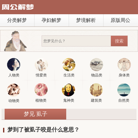
分类解梦
孕妇解梦
梦境解析
原版周公
人物类
情爱类
生活类
物品类
身体类
植物类
鬼神类
建筑类
自然类
动物类
梦见 虱子
梦到了被虱子咬是什么意思？