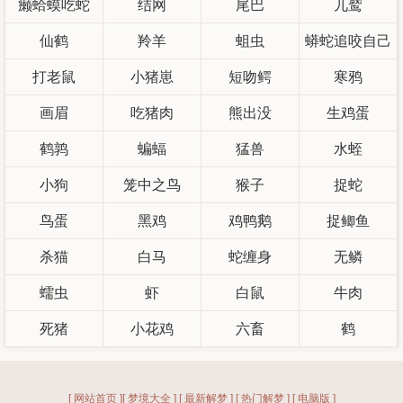
癞蛤蟆吃蛇
结网
尾巴
兀鹫
仙鹤
羚羊
蛆虫
蟒蛇追咬自己
打老鼠
小猪崽
短吻鳄
寒鸦
画眉
吃猪肉
熊出没
生鸡蛋
鹤鹑
蝙蝠
猛兽
水蛭
小狗
笼中之鸟
猴子
捉蛇
鸟蛋
黑鸡
鸡鸭鹅
捉鲫鱼
杀猫
白马
蛇缠身
无鳞
蠕虫
虾
白鼠
牛肉
死猪
小花鸡
六畜
鹤
[ 网站首页 ]
[ 梦境大全 ]
[ 最新解梦 ]
[ 热门解梦 ]
[ 电脑版 ]