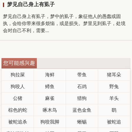
梦见自己身上有虱子
梦见自己身上有虱子，梦中的虱子，象征他人的愚蠢或固
执，会给你带来很多烦恼，或是损失。梦里见到虱子，处境
会对自己不利，需要...
您可能感兴趣
狗拉屎
海鲜
带鱼
猪耳朵
狗咬人
鳟鱼
石鸡
野兔
公猪
麻雀
猎狗
羊头
棕色的蛇
啄木鸟
蓝色金鱼
鹞
被蛇追杀
狗咬我脚
蜥蜴
被蛇追