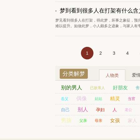
梦到看到很多人在打架有什么含
梦见看到很多人在打架，得此梦，坏事之象征，预
难以提升。如做此梦，小人颇多之迹象，与家人有争
1
2
3
4
分类解梦
爱
人物类
别的男人
好朋友
舍
已故亲人
劫匪
偶像
司机
姨妈
财神爷
精灵
表
岳父
姑姑
当官
日本人
别人
贵人
残疾人
自己
孕妇
人
老公
男孩
同事
同学
男友
女孩
家人
父亲
母亲
警察
老人
老师