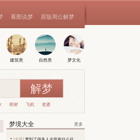
梦
看图说梦
原版周公解梦
建筑类
自然类
梦文化
水
棺材
飞机
老婆
梦境大全
更多
[去世]
梦到了很多人去世有什么征