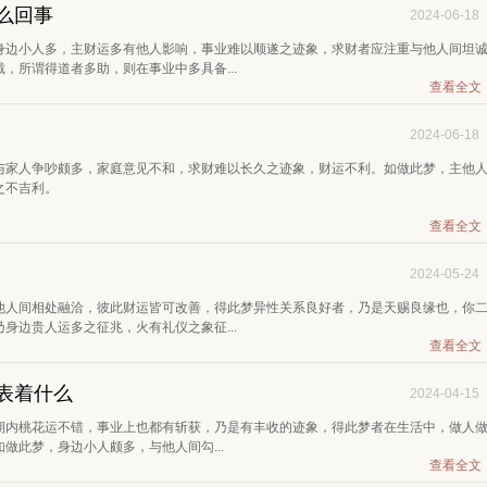
么回事
2024-06-18
身边小人多，主财运多有他人影响，事业难以顺遂之迹象，求财者应注重与他人间坦
，所谓得道者多助，则在事业中多具备...
查看全文
2024-06-18
与家人争吵颇多，家庭意见不和，求财难以长久之迹象，财运不利。如做此梦，主他
之不吉利。
查看全文
2024-05-24
他人间相处融洽，彼此财运皆可改善，得此梦异性关系良好者，乃是天赐良缘也，你
身边贵人运多之征兆，火有礼仪之象征...
查看全文
表着什么
2024-04-15
期内桃花运不错，事业上也都有斩获，乃是有丰收的迹象，得此梦者在生活中，做人
做此梦，身边小人颇多，与他人间勾...
查看全文