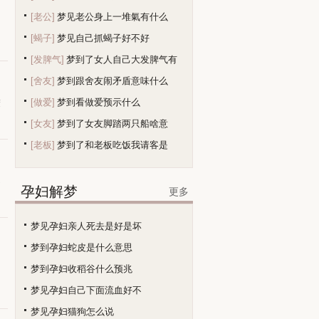
[老公]
梦见老公身上一堆氣有什么
如
[蝎子]
梦见自己抓蝎子好不好
[发脾气]
梦到了女人自己大发脾气有
[舍友]
梦到跟舍友闹矛盾意味什么
[做爱]
梦到看做爱预示什么
蔽
[女友]
梦到了女友脚踏两只船啥意
[老板]
梦到了和老板吃饭我请客是
不
孕妇解梦
更多
梦见孕妇亲人死去是好是坏
梦到孕妇蛇皮是什么意思
，
梦到孕妇收稻谷什么预兆
梦见孕妇自己下面流血好不
梦见孕妇猫狗怎么说