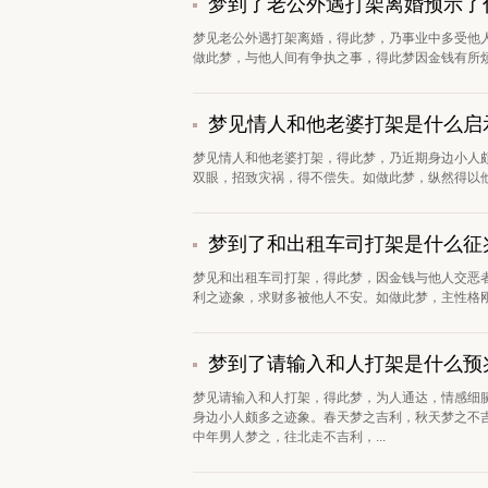
梦到了老公外遇打架离婚预示了
梦见老公外遇打架离婚，得此梦，乃事业中多受他
做此梦，与他人间有争执之事，得此梦因金钱有所烦
梦见情人和他老婆打架是什么启
梦见情人和他老婆打架，得此梦，乃近期身边小人
双眼，招致灾祸，得不偿失。如做此梦，纵然得以他
梦到了和出租车司打架是什么征
梦见和出租车司打架，得此梦，因金钱与他人交恶
利之迹象，求财多被他人不安。如做此梦，主性格刚
梦到了请输入和人打架是什么预
梦见请输入和人打架，得此梦，为人通达，情感细
身边小人颇多之迹象。春天梦之吉利，秋天梦之不
中年男人梦之，往北走不吉利，...