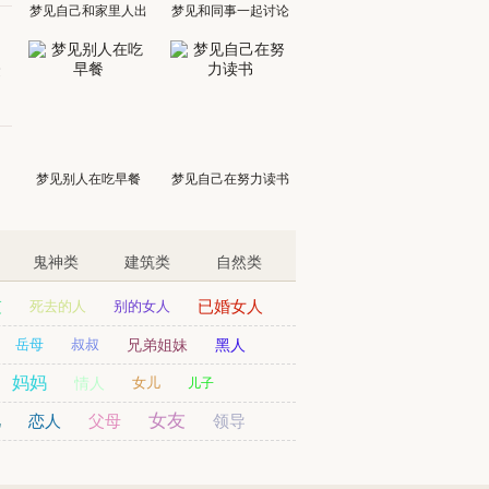
梦见自己和家里人出
梦见和同事一起讨论
门
运
梦见别人在吃早餐
梦见自己在努力读书
鬼神类
建筑类
自然类
友
已婚女人
死去的人
别的女人
岳母
叔叔
兄弟姐妹
黑人
妈妈
情人
女儿
儿子
女友
儿
恋人
父母
领导