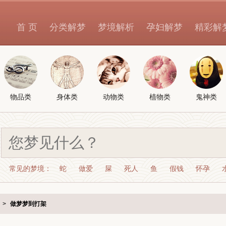
首 页
分类解梦
梦境解析
孕妇解梦
精彩解
物品类
身体类
动物类
植物类
鬼神类
常见的梦境：
蛇
做爱
屎
死人
鱼
假钱
怀孕
>
做梦梦到打架