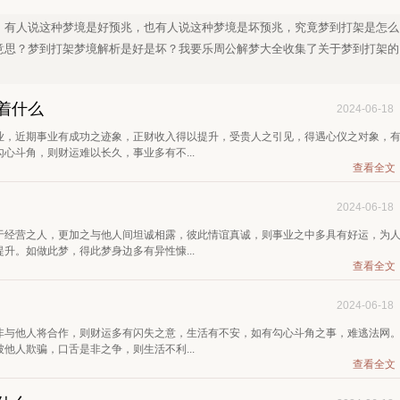
，有人说这种梦境是好预兆，也有人说这种梦境是坏预兆，究竟梦到打架是怎么
意思？梦到打架梦境解析是好是坏？我要乐周公解梦大全收集了关于梦到打架的
！
着什么
2024-06-18
业，近期事业有成功之迹象，正财收入得以提升，受贵人之引见，得遇心仪之对象，
心斗角，则财运难以长久，事业多有不...
查看全文
2024-06-18
于经营之人，更加之与他人间坦诚相露，彼此情谊真诚，则事业之中多具有好运，为
升。如做此梦，得此梦身边多有异性慷...
查看全文
2024-06-18
非与他人将合作，则财运多有闪失之意，生活有不安，如有勾心斗角之事，难逃法网
他人欺骗，口舌是非之争，则生活不利...
查看全文