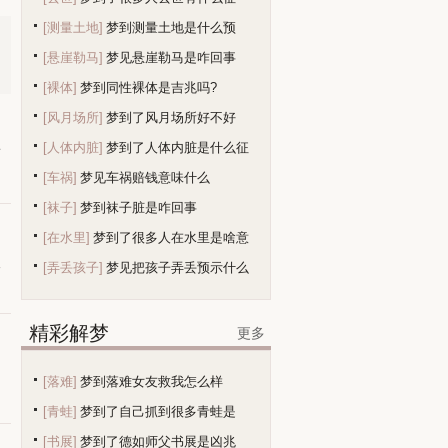
[测量土地]
梦到测量土地是什么预
[悬崖勒马]
梦见悬崖勒马是咋回事
兆？
[裸体]
梦到同性裸体是吉兆吗?
[风月场所]
梦到了风月场所好不好
[人体内脏]
梦到了人体内脏是什么征
有
[车祸]
梦见车祸赔钱意味什么
兆
[袜子]
梦到袜子脏是咋回事
[在水里]
梦到了很多人在水里是啥意
人
[弄丢孩子]
梦见把孩子弄丢预示什么
精彩解梦
更多
。
[落难]
梦到落难女友救我怎么样
[青蛙]
梦到了自己抓到很多青蛙是
[书展]
梦到了德如师父书展是凶兆