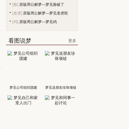
[脸]
原版周公解梦—梦见脸破了
[老虎]
原版周公解梦—梦见老虎咬
[鸡]
原版周公解梦—梦见鸡
看图说梦
更多
帮
梦见公司组织团建
梦见送朋友珍珠项链
做