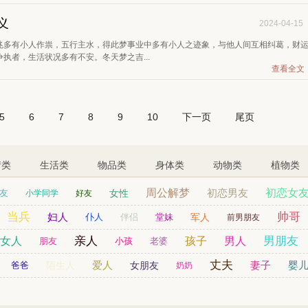
义
2024-04-15
兆多有小人作祟，五行主水，得此梦事业中多有小人之迹象，与他人间互相纠葛，财
执者，生活状况多有不安。冬天梦之吉...
查看全文
5
6
7
8
9
10
下一页
尾页
情类
生活类
物品类
身体类
动物类
植物类
周公解梦
初恋男友
初恋女
友
女性
小学同学
好友
当兵
儿童
帅哥
哥
孙女
妇人
仆人
伴侣
堂妹
军人
前男朋友
亲人
男朋友
女人
孩子
男人
朋友
小孩
老婆
丈夫
爱人
妻子
婴
爸爸
陌生人
女朋友
奶奶