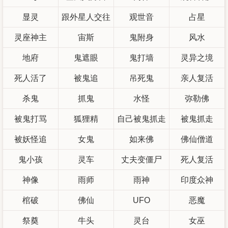
显灵
跟外星人交往
观世音
占星
灵座神主
宙斯
鬼附身
风水
地府
鬼遮眼
鬼打墙
灵异之境
死人活了
被鬼追
吊死鬼
亲人复活
杀鬼
抓鬼
水怪
弥勒佛
被鬼打骂
狐狸精
自己被鬼抓走
被鬼抓走
被妖怪追
女鬼
如来佛
佛仙僧道
鬼小孩
灵车
丈夫变僵尸
死人复活
神像
雨师
雨神
印度众神
棺破
佛仙
UFO
恶魔
祭奠
牛头
灵台
女巫