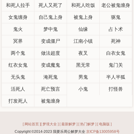
和死人拉手
话
死人又死了
和死人吃饭
老公被鬼缠身
女鬼缠身
自己鬼上身
被鬼上身
驱鬼
鬼火
梦中鬼
仙缘
占卜术
冥界
变成僵尸
江南小镇
死神
两个鬼
做法超度
夜叉
白衣女鬼
红衣女鬼
变成魔鬼
黑无常
鬼门关
无头鬼
淹死鬼
男鬼
半人半狐
活死人
死亡预言
小鬼
打怪兽
打发死人
被鬼缠身
[ 网站首页 ]
[ 梦境大全 ]
[ 最新解梦 ]
[ 热门解梦 ]
[ 电脑版 ]
Copyright ©2014-2023 我要乐周公解梦大全
京ICP备13005958号