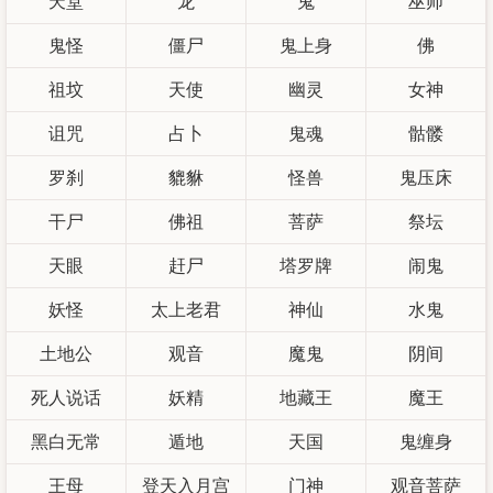
天堂
龙
鬼
巫师
鬼怪
僵尸
鬼上身
佛
祖坟
天使
幽灵
女神
诅咒
占卜
鬼魂
骷髅
罗刹
貔貅
怪兽
鬼压床
干尸
佛祖
菩萨
祭坛
天眼
赶尸
塔罗牌
闹鬼
妖怪
太上老君
神仙
水鬼
土地公
观音
魔鬼
阴间
死人说话
妖精
地藏王
魔王
黑白无常
遁地
天国
鬼缠身
王母
登天入月宫
门神
观音菩萨