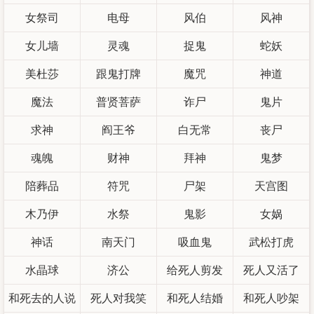
女祭司
电母
风伯
风神
女儿墙
灵魂
捉鬼
蛇妖
美杜莎
跟鬼打牌
魔咒
神道
魔法
普贤菩萨
诈尸
鬼片
求神
阎王爷
白无常
丧尸
魂魄
财神
拜神
鬼梦
陪葬品
符咒
尸架
天宫图
木乃伊
水祭
鬼影
女娲
神话
南天门
吸血鬼
武松打虎
水晶球
济公
给死人剪发
死人又活了
和死去的人说
死人对我笑
和死人结婚
和死人吵架