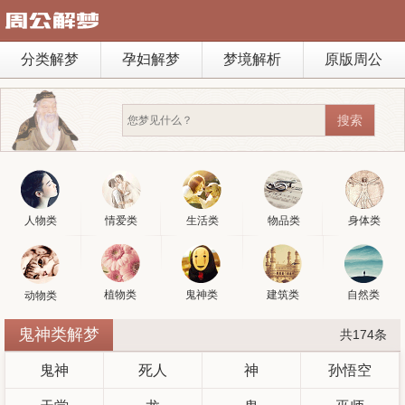
分类解梦
孕妇解梦
梦境解析
原版周公
人物类
情爱类
生活类
物品类
身体类
植物类
鬼神类
建筑类
自然类
动物类
鬼神类解梦
共174条
鬼神
死人
神
孙悟空