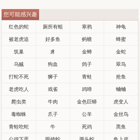
您可能感兴趣
红色的蛇
厕所有蛆
寒鸦
神龟
被老虎追
好多鱼
蚂蟥
蜂蜜
筑巢
豸
金蝉
金蛇
乌贼
狗血
鸽子
翠鸟
打蛇不死
狮子
青蛙
抢鱼
老虎吃人
戏雀
鸡啼
蛐蛐
爬虫类
牛肉
金色巨蟒
虎变人
毒蜘蛛
爪子
公羊
金丝鸟
青蛙吃蛇
牛
死鸡
黑鱼
公鸡下蛋
眼镜蛇
两头蛇
鱼上岸