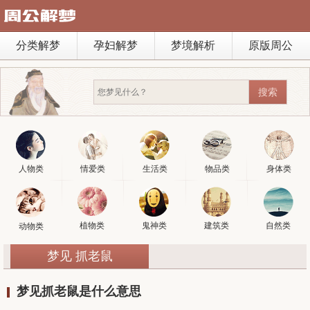
分类解梦
孕妇解梦
梦境解析
原版周公
人物类
情爱类
生活类
物品类
身体类
植物类
鬼神类
建筑类
自然类
动物类
梦见 抓老鼠
梦见抓老鼠是什么意思