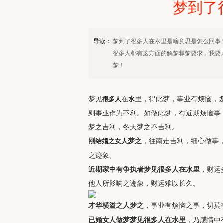
梦到了
导读：
梦到了很多人在水里是啥意思是怎么回事
很多人都有这方面的解梦释梦要求，我要
梦！
梦见
在
里，得此梦，事业有烦恼，
很多人
水
则事业作为不利。如做此梦，有近期烦恼事
梦之吉利，冬天梦之不吉利。
刚
之
梦之
，往南走吉利，细心做事
结婚
女人
之迹象。
近期家中有争执者梦见很多人在水里
，财运
他人所影响之迹象，财运难以长久。
才华横溢之人梦之
，事业有烦恼之事，切莫
已婚女人做梦梦见很多人在水里
，乃感情中