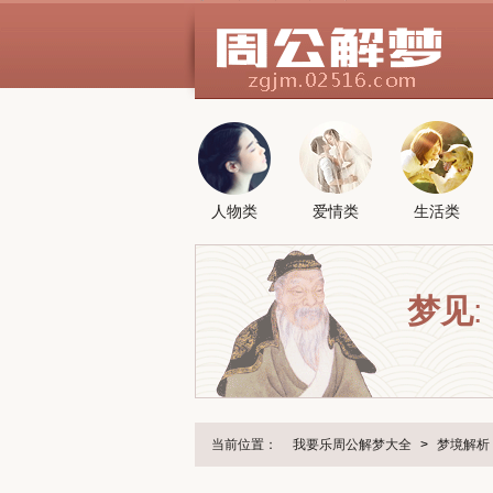
人物类
爱情类
生活类
梦见
:
当前位置：
我要乐周公解梦大全
>
梦境解析