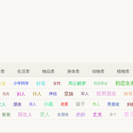
情类
生活类
物品类
身体类
动物类
植物类
初恋女
舍友
好友
周公解梦
小学同学
女性
初恋男友
表哥
前男朋友
姨妈
仆人
孙女
堂妹
帅哥
妇人
伴侣
儿童
军人
当兵
女人
小孩
孩子
朋友
老婆
男朋友
妈
亲人
男人
爱人
婴
爸爸
陌生人
奶奶
丈夫
女朋友
妻子