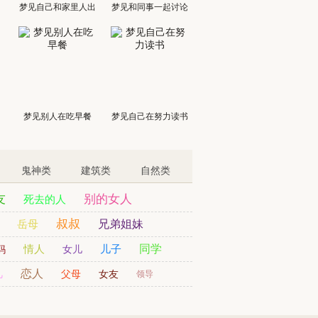
梦见自己和家里人出
梦见和同事一起讨论
门
梦见别人在吃早餐
梦见自己在努力读书
鬼神类
建筑类
自然类
友
别的女人
死去的人
叔叔
岳母
兄弟姐妹
情人
儿子
同学
妈
女儿
儿
恋人
父母
女友
领导