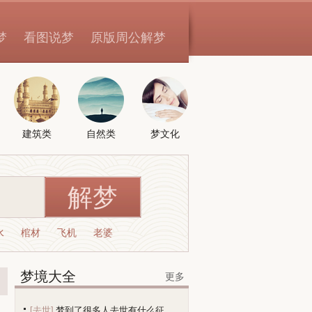
梦
看图说梦
原版周公解梦
建筑类
自然类
梦文化
水
棺材
飞机
老婆
梦境大全
更多
[去世]
梦到了很多人去世有什么征