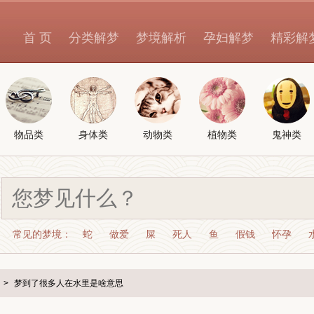
首 页
分类解梦
梦境解析
孕妇解梦
精彩解
物品类
身体类
动物类
植物类
鬼神类
常见的梦境：
蛇
做爱
屎
死人
鱼
假钱
怀孕
>
梦到了很多人在水里是啥意思