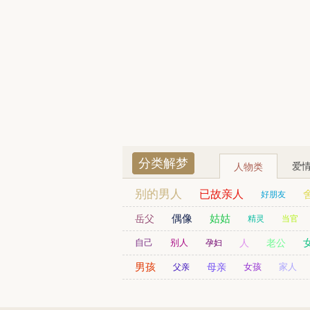
分类解梦
爱
人物类
别的男人
已故亲人
好朋友
司机
劫匪
财神爷
偶像
姑姑
已婚女人
岳父
精灵
当官
黑人
残疾人
贵人
日本人
自己
别人
人
老公
孕妇
男孩
同事
男友
母亲
女孩
家人
父亲
老师
警察
老人