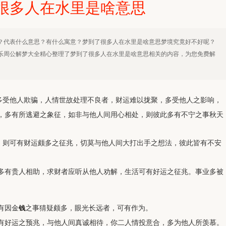
很多人在水里是啥意思
？代表什么意思？有什么寓意？梦到了很多人在水里是啥意思梦境究竟好不好呢？
乐周公解梦大全精心整理了梦到了很多人在水里是啥意思相关的内容，为您免费解
多受他人欺骗，人情世故处理不良者，财运难以拢聚，多受他人之影响，
，多有所逃避之象征，如非与他人间用心相处，则彼此多有不宁之事秋天
，则可有财运颇多之征兆，切莫与他人间大打出手之想法，彼此皆有不安
多有贵人相助，求财者应听从他人劝解，生活可有好运之征兆。事业多被
有因金
之事猜疑颇多，眼光长远者，可有作为。
钱
有好运之预兆，与他人间真诚相待，你二人情投意合，多为他人所羡慕。