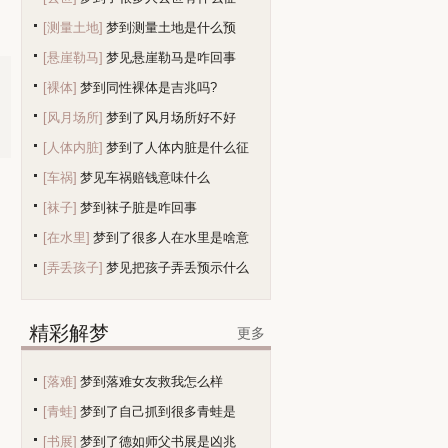
[测量土地]
梦到测量土地是什么预
[悬崖勒马]
梦见悬崖勒马是咋回事
兆？
[裸体]
梦到同性裸体是吉兆吗?
[风月场所]
梦到了风月场所好不好
[人体内脏]
梦到了人体内脏是什么征
[车祸]
梦见车祸赔钱意味什么
兆
[袜子]
梦到袜子脏是咋回事
[在水里]
梦到了很多人在水里是啥意
[弄丢孩子]
梦见把孩子弄丢预示什么
精彩解梦
更多
[落难]
梦到落难女友救我怎么样
[青蛙]
梦到了自己抓到很多青蛙是
[书展]
梦到了德如师父书展是凶兆