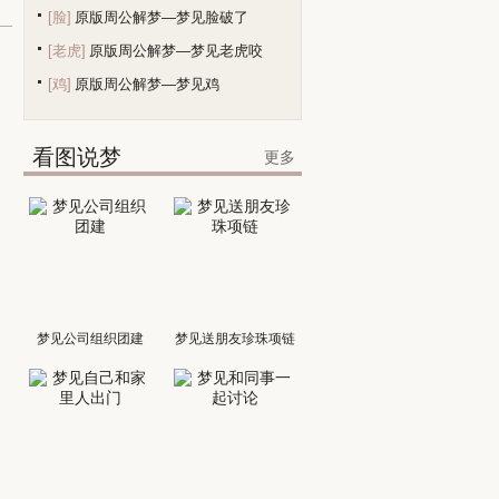
[脸]
原版周公解梦—梦见脸破了
[老虎]
原版周公解梦—梦见老虎咬
[鸡]
原版周公解梦—梦见鸡
看图说梦
更多
梦见公司组织团建
梦见送朋友珍珠项链