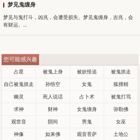
梦见鬼缠身
梦见与鬼打斗，凶兆，会遭受损失。梦见鬼缠身，吉兆，会
有财运。...
您可能感兴趣
占星
被鬼上身
被妖怪追
被鬼抓走
自己被鬼抓走
孙悟空
女鬼
狐狸精
幽灵
死人说话
占卜术
被鬼打骂
求神
财神
女鬼缠身
弥勒佛
观世音
阴间
男鬼
女巫
神像
如来佛
观音菩萨
土地公