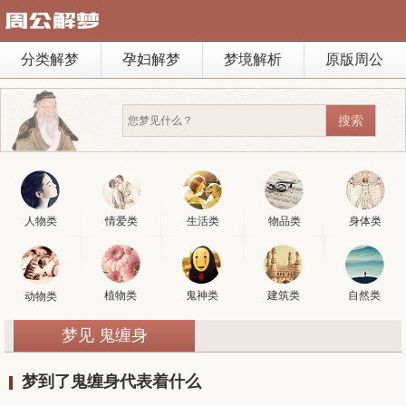
分类解梦
孕妇解梦
梦境解析
原版周公
人物类
情爱类
生活类
物品类
身体类
植物类
鬼神类
建筑类
自然类
动物类
梦见 鬼缠身
梦到了鬼缠身代表着什么