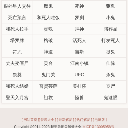
跟外星人交往
魔鬼
死神
驱鬼
死亡预言
和死人吃饭
罗刹
小鬼
和死人拉手
灵魂
拜神
陪葬品
塔罗牌
棺破
活死人
打发死人
符咒
神道
宙斯
捉鬼
丈夫变僵尸
灵台
江南小镇
仙缘
祭奠
鬼门关
UFO
杀鬼
和死人结婚
普贤菩萨
美杜莎
丧尸
登天入月宫
祖坟
怪兽
鬼遮眼
[ 网站首页 ]
[ 梦境大全 ]
[ 最新解梦 ]
[ 热门解梦 ]
[ 电脑版 ]
Copyright ©2014-2023 我要乐周公解梦大全
京ICP备13005958号