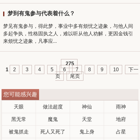
梦到有鬼参与代表着什么？
梦见有鬼参与，得此梦，事业中多有烦忧之迹象，与他人间
多起争执，性格固执之人，难以听从他人劝解，更因金钱引
来烦忧之迹象，凡事应...
275
1
2
3
4
5
6
7
8
9
10
下一
页
尾页
您可能感兴趣
天眼
做法超度
神仙
雨神
黑无常
魔鬼
天堂
地府
被鬼抓走
死人又死了
鬼上身
占星