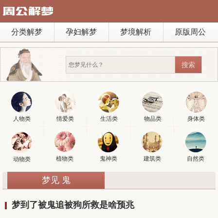
分类解梦
孕妇解梦
梦境解析
原版周公
人物类
情爱类
生活类
物品类
身体类
植物类
鬼神类
建筑类
自然类
动物类
梦见 鬼
梦到了被鬼追被狗所救是啥预兆