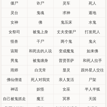
僵尸
诈尸
灵车
死人
灵台
鬼魂
求神
遁地
女神
佛
鬼压床
水鬼
女祭司
被鬼上身
丈夫变僵尸
打发死人
怪兽
干尸
两个鬼
鬼火
宙斯
和死去的人说
变成魔鬼
如来佛
男鬼
被鬼缠身
话
普贤菩萨
和死人拉手
雨师
白无常
显灵
跟外星人交往
佛仙僧道
死人对我笑
亲人复活
尸架
神话
妖怪
女巫
半人半狐
自己被鬼抓走
魔王
冥界
天国