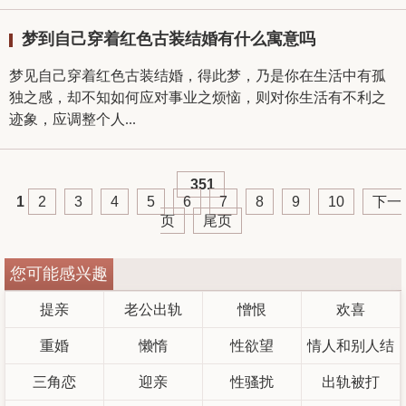
梦到自己穿着红色古装结婚有什么寓意吗
梦见自己穿着红色古装结婚，得此梦，乃是你在生活中有孤
独之感，却不知如何应对事业之烦恼，则对你生活有不利之
迹象，应调整个人...
351
1
2
3
4
5
6
7
8
9
10
下一
页
尾页
您可能感兴趣
提亲
老公出轨
憎恨
欢喜
重婚
懒惰
性欲望
情人和别人结
三角恋
迎亲
性骚扰
出轨被打
婚了