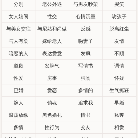
分别
老公外遇
与男友吵架
哭笑
女人嬉闹
性交
心情沉重
吻孩子
与美女交往
与尼姑和尚做
反感
脱离红尘
与人有染
嫁给老人
爱
吻妻子
友情
暗恋的人
表达爱意
发疯
不顺
道歉
发脾气
写情书
调情
性爱
房事
强吻
怀疑
已婚
爱恋
多情的
生气抓狂
嫁人
销魂
追求我
早婚
浪荡放纵
黑色婚礼
情书
私奔
多情
性行为
交友
相爱