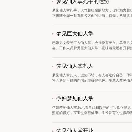
梦见仙人掌扎手的运势
梦见仙人掌扎手，人气越旺盛的地方，你的精力越
下来随小编一起看看各方面的运势：首先，从健康上
梦见巨大仙人掌
已婚男女梦见巨大仙人掌，会很快有子女。单身男
会。工作人员梦见巨大仙人掌，意味着最近有升职的机
梦见仙人掌扎人
梦见仙人掌扎人，运势不错，有人会送给自己一件
将会遇到不错的伴侣记得好好把握。生意人梦见仙人
孕妇梦见仙人掌
孕妇梦见仙人掌,预示着自己和腹中的宝宝都很健康
照顾的很好，宝宝也会很健康，生长发育的也很稳定，
梦见仙人掌开花