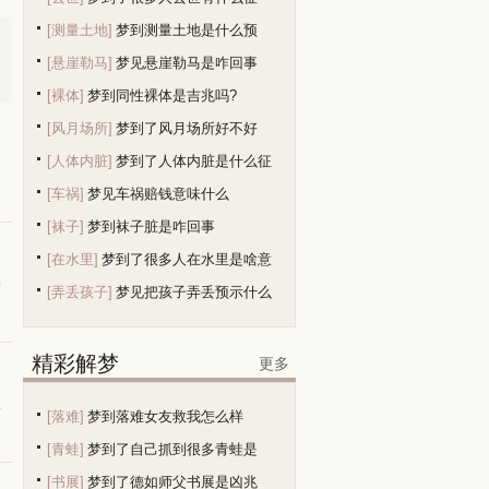
[测量土地]
梦到测量土地是什么预
[悬崖勒马]
梦见悬崖勒马是咋回事
兆？
[裸体]
梦到同性裸体是吉兆吗?
[风月场所]
梦到了风月场所好不好
[人体内脏]
梦到了人体内脏是什么征
，
[车祸]
梦见车祸赔钱意味什么
兆
[袜子]
梦到袜子脏是咋回事
[在水里]
梦到了很多人在水里是啥意
梦
[弄丢孩子]
梦见把孩子弄丢预示什么
精彩解梦
更多
事
[落难]
梦到落难女友救我怎么样
[青蛙]
梦到了自己抓到很多青蛙是
[书展]
梦到了德如师父书展是凶兆