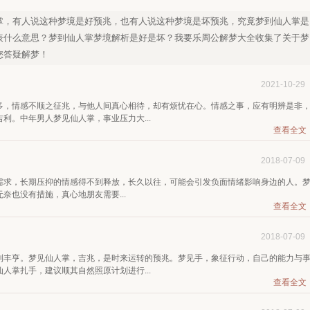
掌，有人说这种梦境是好预兆，也有人说这种梦境是坏预兆，究竟梦到仙人掌是
表什么意思？梦到仙人掌梦境解析是好是坏？我要乐周公解梦大全收集了关于梦
您答疑解梦！
2021-10-29
多，情感不顺之征兆，与他人间真心相待，却有烦忧在心。情感之事，应有明辨是非
利。中年男人梦见仙人掌，事业压力大...
查看全文
2018-07-09
需求，长期压抑的情感得不到释放，长久以往，可能会引发负面情绪影响身边的人。
奈也没有措施，真心地朋友需要...
查看全文
2018-07-09
利丰亨。梦见仙人掌，吉兆，是时来运转的预兆。梦见手，象征行动，自己的能力与
人掌扎手，建议顺其自然照原计划进行...
查看全文