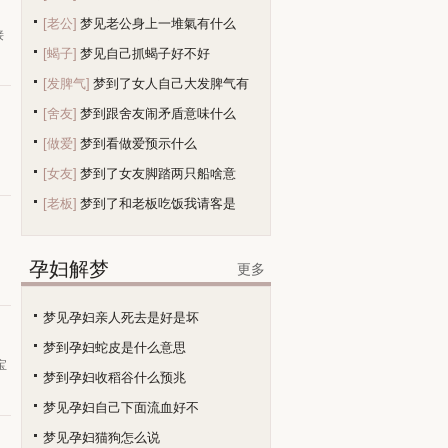
[老公]
梦见老公身上一堆氣有什么
接
[蝎子]
梦见自己抓蝎子好不好
[发脾气]
梦到了女人自己大发脾气有
[舍友]
梦到跟舍友闹矛盾意味什么
[做爱]
梦到看做爱预示什么
[女友]
梦到了女友脚踏两只船啥意
[老板]
梦到了和老板吃饭我请客是
，
孕妇解梦
更多
梦见孕妇亲人死去是好是坏
梦到孕妇蛇皮是什么意思
宝
梦到孕妇收稻谷什么预兆
梦见孕妇自己下面流血好不
梦见孕妇猫狗怎么说