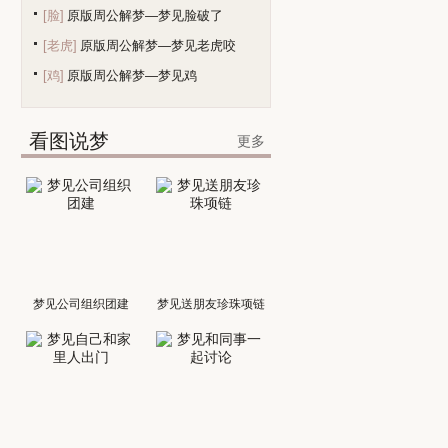
[脸]
原版周公解梦—梦见脸破了
[老虎]
原版周公解梦—梦见老虎咬
[鸡]
原版周公解梦—梦见鸡
看图说梦
更多
梦见公司组织团建
梦见送朋友珍珠项链