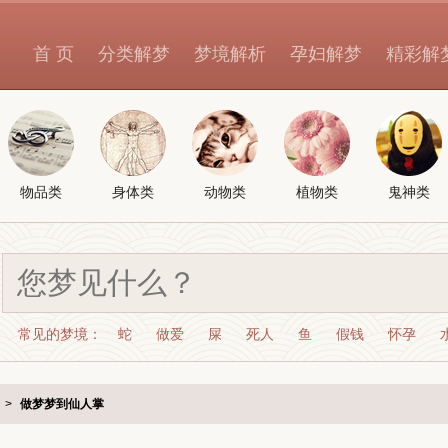
首 页
分类解梦
梦境解析
孕妇解梦
精彩解
物品类
身体类
动物类
植物类
鬼神类
常见的梦境：
蛇
做爱
屎
死人
鱼
假钱
怀孕
>
做梦梦到仙人掌