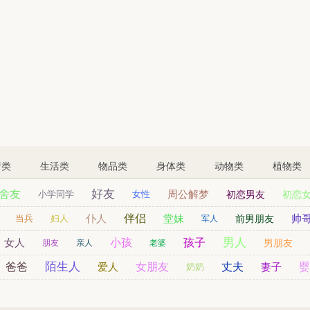
情类
生活类
物品类
身体类
动物类
植物类
好友
舍友
周公解梦
小学同学
女性
初恋男友
初恋
表哥
儿童
孙女
仆人
伴侣
堂妹
帅
姨妈
当兵
妇人
前男朋友
军人
男人
女人
小孩
孩子
男朋友
朋友
亲人
老婆
陌生人
爸爸
爱人
女朋友
丈夫
妻子
婴
奶奶