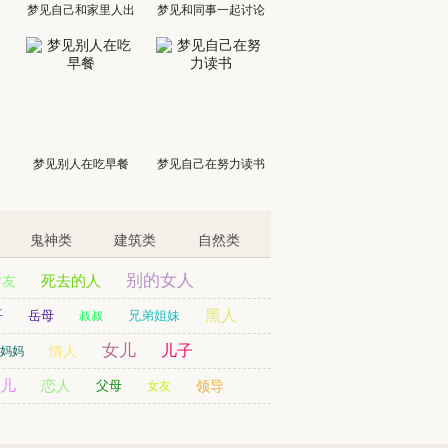
梦见自己和家里人出
梦见和同事一起讨论
门
梦见别人在吃早餐
梦见自己在努力读书
鬼神类
建筑类
自然类
别的女人
死去的人
女友
哥
黑人
岳母
兄弟姐妹
叔叔
女儿
儿子
情人
妈妈
儿
恋人
父母
领导
女友