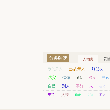
分类解梦
爱
人物类
已故亲人
别的男人
好朋友
财神爷
已婚女人
岳父
司机
偶像
劫匪
当官
姑姑
精灵
日本人
残疾人
贵人
自己
别人
孕妇
人
老公
同事
同学
父亲
男友
男孩
女孩
家人
母亲
老人
警察
老师