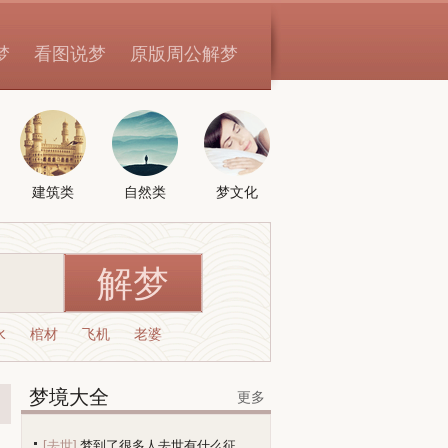
梦
看图说梦
原版周公解梦
建筑类
自然类
梦文化
水
棺材
飞机
老婆
梦境大全
更多
[去世]
梦到了很多人去世有什么征