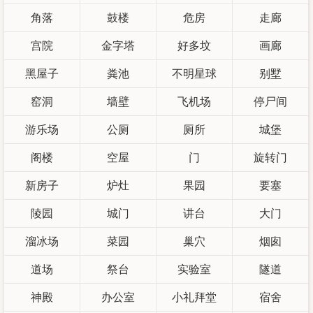
角落
鼓楼
危房
走廊
宫院
金字塔
好多坟
画廊
黑屋子
粪池
不明星球
别墅
窑洞
墙壁
飞机场
停尸间
游乐场
公厕
厕所
城堡
阁楼
空屋
门
旋转门
新房子
炉灶
果园
要塞
陵园
城门
讲台
大门
溜冰场
菜园
巢穴
烟囱
道场
祭台
实验室
隧道
神殿
办公室
小礼拜堂
宿舍