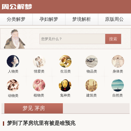
分类解梦
孕妇解梦
梦境解析
原版周公
人物类
情爱类
生活类
物品类
身体类
植物类
鬼神类
建筑类
自然类
动物类
梦见 茅房
梦到了茅房坑里有被是啥预兆