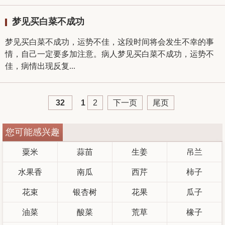
梦见买白菜不成功
梦见买白菜不成功，运势不佳，这段时间将会发生不幸的事
情，自己一定要多加注意。病人梦见买白菜不成功，运势不
佳，病情出现反复...
32
1
2
下一页
尾页
您可能感兴趣
粟米
蒜苗
生姜
吊兰
水果香
南瓜
西芹
柿子
花束
银杏树
花果
瓜子
油菜
酸菜
荒草
橡子