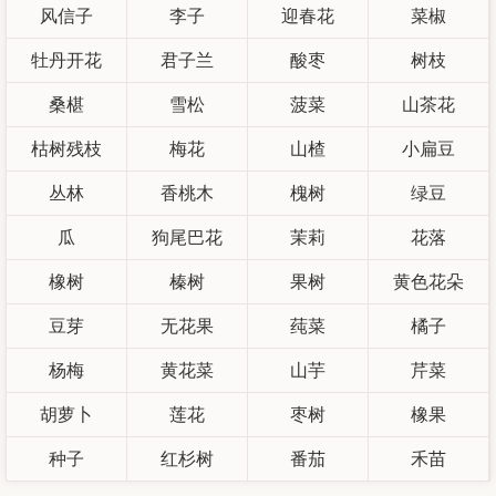
风信子
李子
迎春花
菜椒
牡丹开花
君子兰
酸枣
树枝
桑椹
雪松
菠菜
山茶花
枯树残枝
梅花
山楂
小扁豆
丛林
香桃木
槐树
绿豆
瓜
狗尾巴花
茉莉
花落
橡树
榛树
果树
黄色花朵
豆芽
无花果
莼菜
橘子
杨梅
黄花菜
山芋
芹菜
胡萝卜
莲花
枣树
橡果
种子
红杉树
番茄
禾苗