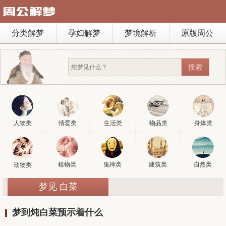
分类解梦
孕妇解梦
梦境解析
原版周公
人物类
情爱类
生活类
物品类
身体类
植物类
鬼神类
建筑类
自然类
动物类
梦见 白菜
梦到炖白菜预示着什么