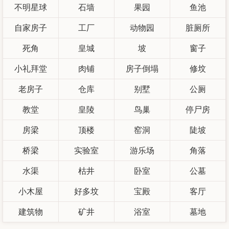
不明星球
石墙
果园
鱼池
自家房子
工厂
动物园
脏厕所
死角
皇城
坡
窗子
小礼拜堂
肉铺
房子倒塌
修坟
老房子
仓库
别墅
公厕
教堂
皇陵
鸟巢
停尸房
房梁
顶楼
窑洞
陡坡
桥梁
实验室
游乐场
角落
水渠
枯井
卧室
公墓
小木屋
好多坟
宝殿
客厅
建筑物
矿井
浴室
墓地