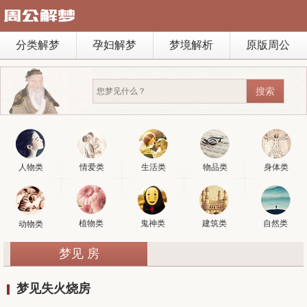
分类解梦
孕妇解梦
梦境解析
原版周公
人物类
情爱类
生活类
物品类
身体类
植物类
鬼神类
建筑类
自然类
动物类
梦见 房
梦见失火烧房