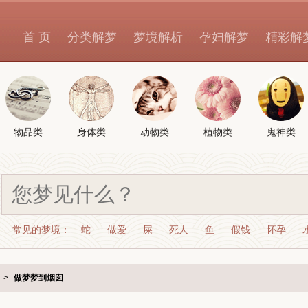
首 页
分类解梦
梦境解析
孕妇解梦
精彩解
物品类
身体类
动物类
植物类
鬼神类
常见的梦境：
蛇
做爱
屎
死人
鱼
假钱
怀孕
>
做梦梦到烟囱