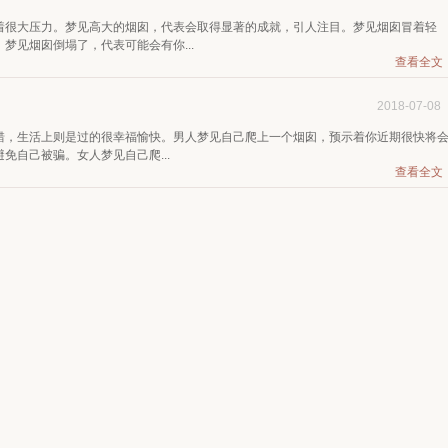
着很大压力。梦见高大的烟囱，代表会取得显著的成就，引人注目。梦见烟囱冒着轻
梦见烟囱倒塌了，代表可能会有你...
查看全文
2018-07-08
错，生活上则是过的很幸福愉快。男人梦见自己爬上一个烟囱，预示着你近期很快将
免自己被骗。女人梦见自己爬...
查看全文