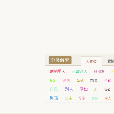
分类解梦
爱
人物类
别的男人
已故亲人
好朋友
舍
已婚女人
劫匪
偶像
精灵
司机
姑姑
财神爷
当官
岳父
自己
贵人
别人
残疾人
黑人
日本人
孕妇
人
老公
男孩
男友
父亲
同事
同学
母亲
女孩
家人
老人
警察
老师