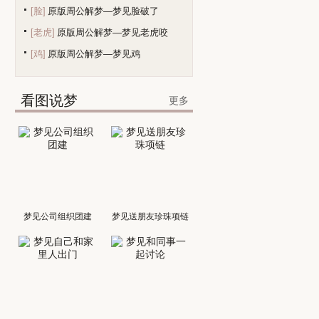
[脸]
原版周公解梦—梦见脸破了
[老虎]
原版周公解梦—梦见老虎咬
[鸡]
原版周公解梦—梦见鸡
看图说梦
更多
梦见公司组织团建
梦见送朋友珍珠项链