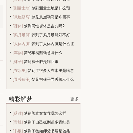
[测量土地]
梦到测量土地是什么预
[悬崖勒马]
梦见悬崖勒马是咋回事
兆？
[裸体]
梦到同性裸体是吉兆吗?
[风月场所]
梦到了风月场所好不好
[人体内脏]
梦到了人体内脏是什么征
身
[车祸]
梦见车祸赔钱意味什么
兆
[袜子]
梦到袜子脏是咋回事
[在水里]
梦到了很多人在水里是啥意
他
[弄丢孩子]
梦见把孩子弄丢预示什么
精彩解梦
更多
，
[落难]
梦到落难女友救我怎么样
[青蛙]
梦到了自己抓到很多青蛙是
[书展]
梦到了德如师父书展是凶兆