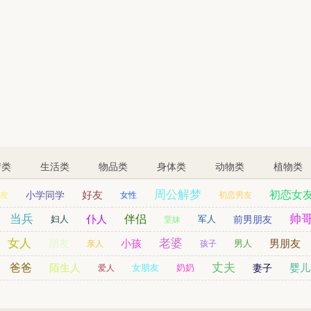
情类
生活类
物品类
身体类
动物类
植物类
周公解梦
好友
初恋女
小学同学
友
女性
初恋男友
姨妈
表哥
当兵
孙女
帅
仆人
伴侣
妇人
儿童
军人
前男朋友
堂妹
女人
老婆
朋友
小孩
男朋友
男人
亲人
孩子
丈夫
爸爸
陌生人
婴儿
女朋友
奶奶
妻子
爱人