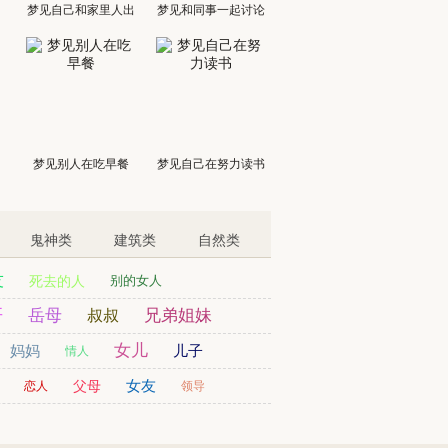
梦见自己和家里人出
梦见和同事一起讨论
门
梦见别人在吃早餐
梦见自己在努力读书
鬼神类
建筑类
自然类
友
死去的人
别的女人
哥
岳母
兄弟姐妹
叔叔
女儿
妈妈
儿子
情人
女友
父母
恋人
领导