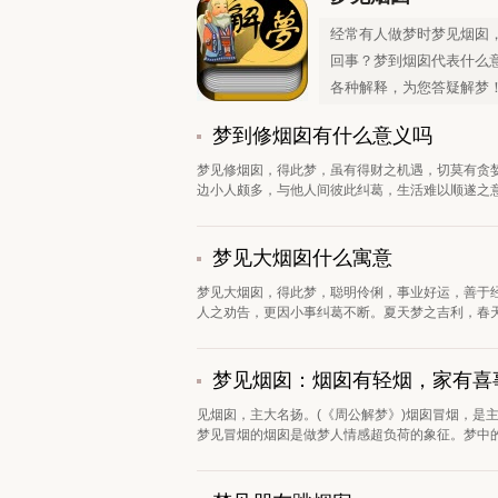
经常有人做梦时梦见烟囱
回事？梦到烟囱代表什么
各种解释，为您答疑解梦
梦到修烟囱有什么意义吗
梦见修烟囱，得此梦，虽有得财之机遇，切莫有贪
边小人颇多，与他人间彼此纠葛，生活难以顺遂之意
梦见大烟囱什么寓意
梦见大烟囱，得此梦，聪明伶俐，事业好运，善于
人之劝告，更因小事纠葛不断。夏天梦之吉利，春天
梦见烟囱：烟囱有轻烟，家有喜
见烟囱，主大名扬。(《周公解梦》)烟囱冒烟，是
梦见冒烟的烟囱是做梦人情感超负荷的象征。梦中的烟