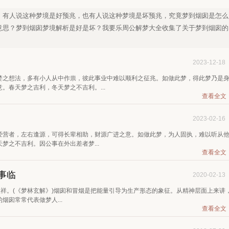
，有人说这种梦境是好预兆，也有人说这种梦境是坏预兆，究竟梦到烟囱是怎么
意思？梦到烟囱梦境解析是好是坏？我要乐周公解梦大全收集了关于梦到烟囱的
！
2023-12-18
婪之想法，多有小人从中作祟，彼此事业中难以顺利之征兆。如做此梦，得此梦乃是
。春天梦之吉利，冬天梦之不吉利。...
查看全文
2023-02-16
经营者，左右逢源，可得长辈相助，财源广进之意。如做此梦，为人固执，难以听从
梦之不吉利。因公事在外出差者梦...
查看全文
事临
2020-02-13
主祥。(《梦林玄解》)烟囱和冒烟是把能量引导为生产形态的象征。从精神层面上来讲
囱常常代表做梦人...
查看全文