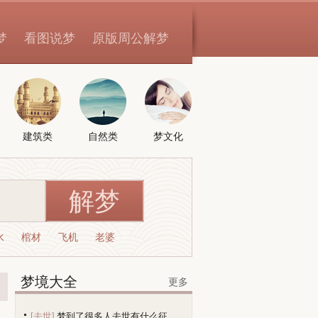
梦
看图说梦
原版周公解梦
建筑类
自然类
梦文化
水
棺材
飞机
老婆
梦境大全
更多
[去世]
梦到了很多人去世有什么征