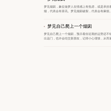
梦见烟囱，象征做梦人在情感上有焦虑，或是承担
烟，代表会有喜讯。梦见烟囱破裂，代表会有麻烦。
梦见自己爬上一个烟囱
梦见自己爬上一个烟囱，预示着你近期的运势还不
出远门，也许会结交新朋友，记得小心谨慎，从而避