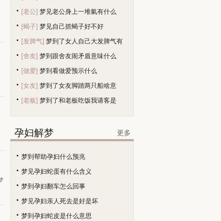
[老公]
梦见老公身上一堆氣有什么
达
[蝎子]
梦见自己抓蝎子好不好
[发脾气]
梦到了女人自己大发脾气有
[舍友]
梦到跟舍友闹矛盾意味什么
[做爱]
梦到看做爱预示什么
的
[女友]
梦到了女友脚踏两只船啥意
[老板]
梦到了和老板吃饭我请客是
家
孕妇解梦
更多
梦到帮助孕妇什么预兆
梦见孕妇蛇蛋有什么含义
梦
梦到孕妇翻车怎么回事
梦见孕妇亲人死去是好是坏
梦到孕妇蛇皮是什么意思