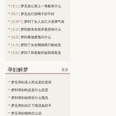
[老公]
梦见老公身上一堆氣有什么
在
[蝎子]
梦见自己抓蝎子好不好
[发脾气]
梦到了女人自己大发脾气有
[舍友]
梦到跟舍友闹矛盾意味什么
[做爱]
梦到看做爱预示什么
扎
[女友]
梦到了女友脚踏两只船啥意
[老板]
梦到了和老板吃饭我请客是
孕妇解梦
更多
梦见孕妇亲人死去是好是坏
梦到孕妇蛇皮是什么意思
梦到孕妇收稻谷什么预兆
梦见孕妇自己下面流血好不
梦见孕妇猫狗怎么说