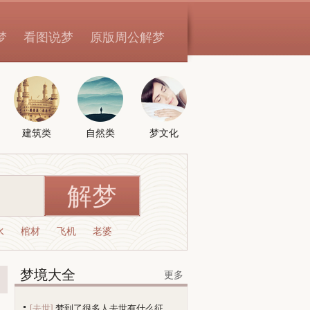
梦
看图说梦
原版周公解梦
建筑类
自然类
梦文化
水
棺材
飞机
老婆
梦境大全
更多
[去世]
梦到了很多人去世有什么征