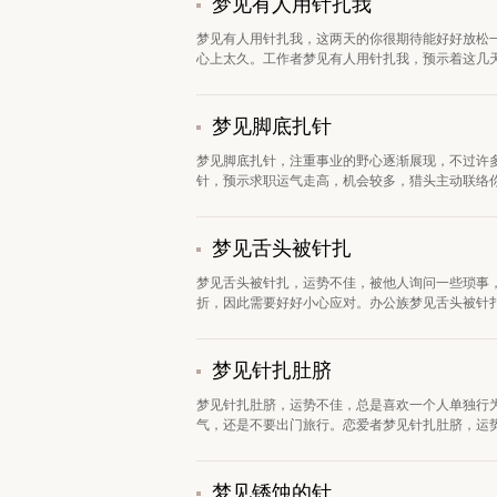
梦见有人用针扎我
梦见有人用针扎我，这两天的你很期待能好好放松
心上太久。工作者梦见有人用针扎我，预示着这几天
梦见脚底扎针
梦见脚底扎针，注重事业的野心逐渐展现，不过许
针，预示求职运气走高，机会较多，猎头主动联络你
梦见舌头被针扎
梦见舌头被针扎，运势不佳，被他人询问一些琐事
折，因此需要好好小心应对。办公族梦见舌头被针扎
梦见针扎肚脐
梦见针扎肚脐，运势不佳，总是喜欢一个人单独行
气，还是不要出门旅行。恋爱者梦见针扎肚脐，运势
梦见锈蚀的针