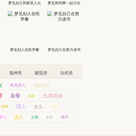
梦见自己和家里人出
梦见和同事一起讨论
赖
门
梦见别人在吃早餐
梦见自己在努力读书
鬼神类
建筑类
自然类
友
死去的人
别的女人
哥
兄弟姐妹
岳母
叔叔
情人
女儿
儿子
妈妈
恋人
领导
婴儿
父母
女友