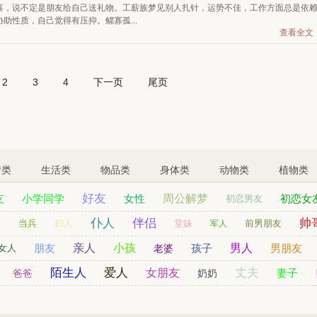
喜，说不定是朋友给自己送礼物。工薪族梦见别人扎针，运势不佳，工作方面总是依
助性质，自己觉得有压抑。鳏寡孤...
查看全文
2
3
4
下一页
尾页
情类
生活类
物品类
身体类
动物类
植物类
好友
友
小学同学
女性
周公解梦
初恋女
初恋男友
仆人
伴侣
帅
官
姨妈
表哥
孙女
儿童
当兵
妇人
堂妹
前男朋友
军人
朋友
亲人
小孩
孩子
男人
男朋友
女人
老婆
陌生人
爱人
丈夫
女朋友
妻子
爸爸
奶奶