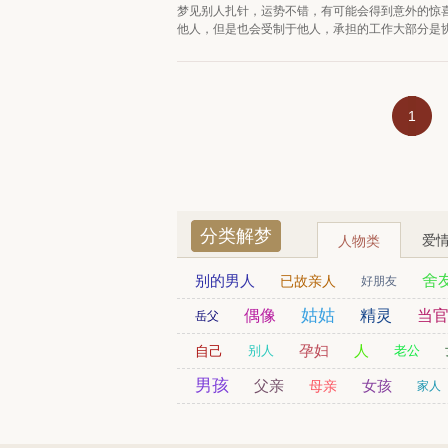
梦见别人扎针，运势不错，有可能会得到意外的惊
他人，但是也会受制于他人，承担的工作大部分是协
1
分类解梦
爱
人物类
别的男人
舍
已故亲人
好朋友
劫匪
已婚女人
姑姑
财神爷
司机
偶像
精灵
当
岳父
贵人
残疾人
黑人
孕妇
日本人
人
自己
别人
老公
同学
男友
男孩
父亲
同事
女孩
母亲
家人
警察
老人
老师