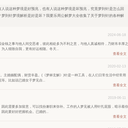
有人说这种梦境是好预兆，也有人说这种梦境是坏预兆，究竟梦到针是怎么回
？梦到针梦境解析是好是坏？我要乐周公解梦大全收集了关于梦到针的各种解
2024-06-18
因金钱之事与他人间交恶者，彼此相处多为不利之意，与他人真诚相待，乃财帛丰厚
为人细致自我，更有好运相随。冬天...
查看全文
2020-02-13
吉。主婚姻配偶，财货丰盈。(《梦林玄解》)针是一种工具，在人们日常生活中经常用
。比如说已婚女子梦见自...
查看全文
2019-06-11
，因此需要多加留意，可以找份兼职来弥补。工作的人梦见被人用针扎屁股，暗示着
因此要好好把握机会。已婚的...
查看全文