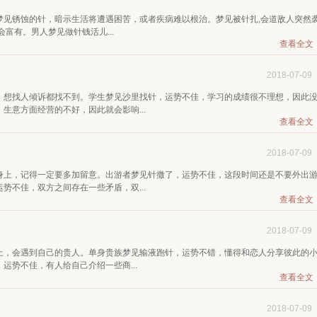
梦见锈蚀的针，暗示生活将遭遇困苦，或者疾病难以根治。梦见被针扎,会道敌人突然
富有。男人梦见做针钱活儿...
查看全文
2018-07-09
，想找人倾诉都找不到。学生梦见沙里找针，运势不佳，学习的成绩很不理想，因此
生意方面经营的不好，因此就会影响...
查看全文
2018-07-09
身上，记得一定要多加留意。出游者梦见针撒了，运势不佳，这段时间还是不要外出
势不佳，双方之间存在一些矛盾，双...
查看全文
2018-07-09
上，会遇到自己的贵人。单身贵族梦见输液跑针，运势不错，懂得和恋人分享彼此的
运势不佳，有人给自己介绍一些商...
查看全文
2018-07-09