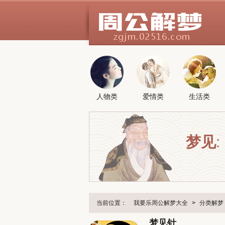
人物类
爱情类
生活类
梦见
:
当前位置：
我要乐周公解梦大全
>
分类解梦
梦见针