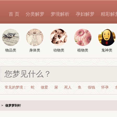
首 页
分类解梦
梦境解析
孕妇解梦
精彩解
物品类
身体类
动物类
植物类
鬼神类
常见的梦境：
蛇
做爱
屎
死人
鱼
假钱
怀孕
>
做梦梦到针