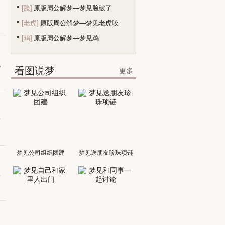
[脸]
原版周公解梦—梦见脸破了
，
[老虎]
原版周公解梦—梦见老虎咬
[鸡]
原版周公解梦—梦见鸡
现
看图说梦
更多
对
梦见公司组织团建
梦见送朋友珍珠项链
要