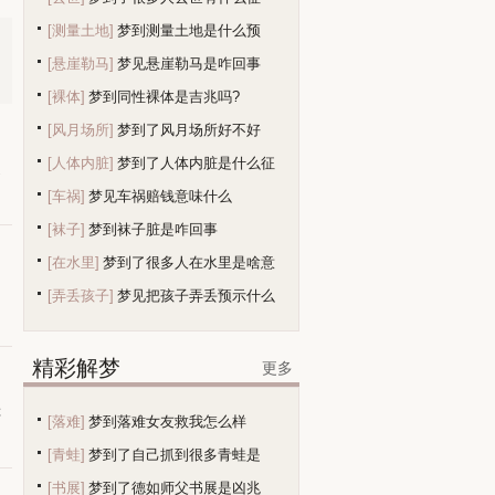
[测量土地]
梦到测量土地是什么预
[悬崖勒马]
梦见悬崖勒马是咋回事
兆？
[裸体]
梦到同性裸体是吉兆吗?
[风月场所]
梦到了风月场所好不好
[人体内脏]
梦到了人体内脏是什么征
之
[车祸]
梦见车祸赔钱意味什么
兆
[袜子]
梦到袜子脏是咋回事
[在水里]
梦到了很多人在水里是啥意
[弄丢孩子]
梦见把孩子弄丢预示什么
精彩解梦
更多
你
[落难]
梦到落难女友救我怎么样
[青蛙]
梦到了自己抓到很多青蛙是
[书展]
梦到了德如师父书展是凶兆