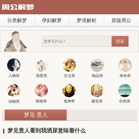
分类解梦
孕妇解梦
梦境解析
原版周公
人物类
情爱类
生活类
物品类
身体类
植物类
鬼神类
建筑类
自然类
动物类
梦见 贵人
梦见贵人看到我洒尿意味着什么