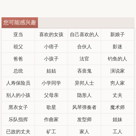
您可能感兴趣
亚当
喜欢的女孩
自己喜欢的人
新娘子
祖父
小痞子
合伙人
影迷
爸爸
小孩子
法官
钓鱼的人
总统
姑姑
吝啬鬼
演说家
人寿保险员
小学同学
异邦人士
穷人家
别人的小孩
父母亲
隐形人
丈夫
黑衣女子
歌星
风琴弹奏者
魔术师
乐队指挥
作曲家
发型师
姐妹
已故的丈夫
矿工
家人
工人