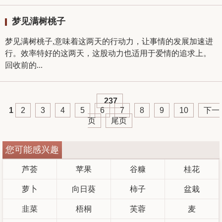
梦见满树桃子
梦见满树桃子,意味着这两天的行动力，让事情的发展加速进
行。效率特好的这两天，这股动力也适用于爱情的追求上。
回收前的...
237
1
2
3
4
5
6
7
8
9
10
下一
页
尾页
您可能感兴趣
芦荟
苹果
谷糠
桂花
萝卜
向日葵
柿子
盆栽
韭菜
梧桐
芙蓉
麦