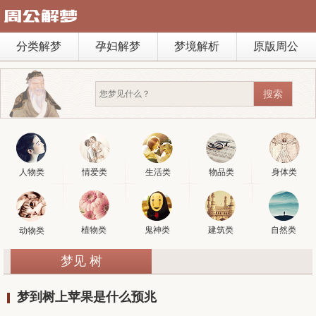
分类解梦
孕妇解梦
梦境解析
原版周公
人物类
情爱类
生活类
物品类
身体类
植物类
鬼神类
建筑类
自然类
动物类
梦见 树
梦到树上苹果是什么预兆