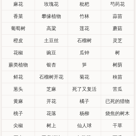
麻花
玫瑰花
枇杷
芍药花
香菜
攀缘植物
竹林
蒜苗
葡萄树
高粱
莲花
蘑菇
橙皮
土豆丝
石榴树
灵芝
花椒
豌豆
瓜钟
树
蕨类植物
银杏
笋
树荫
鲜花
石榴树开花
菊花
秧苗
葱头
芝麻
死了又复活
苦瓜
黄麻
开花
橘子
已死的猎物
桃子
花落
杨柳
烧焦的树木
尖椒
树上
仙人球
干草