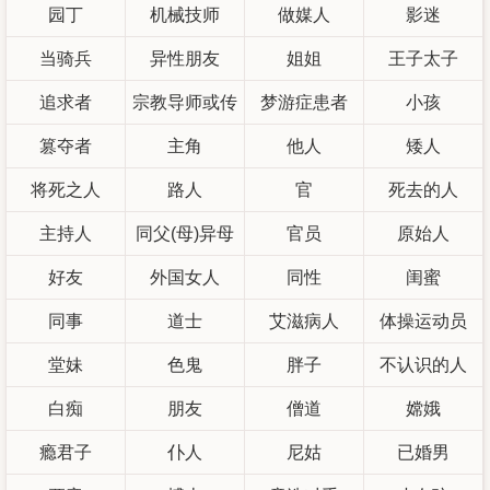
园丁
机械技师
做媒人
影迷
当骑兵
异性朋友
姐姐
王子太子
追求者
宗教导师或传
梦游症患者
小孩
篡夺者
教士
主角
他人
矮人
将死之人
路人
官
死去的人
主持人
同父(母)异母
官员
原始人
好友
外国女人
(父)姐妹
同性
闺蜜
同事
道士
艾滋病人
体操运动员
堂妹
色鬼
胖子
不认识的人
白痴
朋友
僧道
嫦娥
瘾君子
仆人
尼姑
已婚男