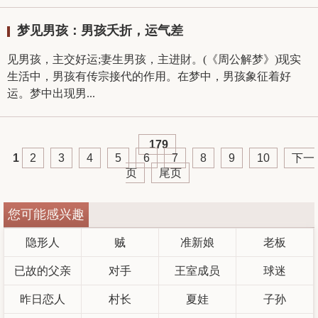
梦见男孩：男孩夭折，运气差
见男孩，主交好运;妻生男孩，主进財。(《周公解梦》)现实
生活中，男孩有传宗接代的作用。在梦中，男孩象征着好
运。梦中出现男...
179
1
2
3
4
5
6
7
8
9
10
下一
页
尾页
您可能感兴趣
隐形人
贼
准新娘
老板
已故的父亲
对手
王室成员
球迷
昨日恋人
村长
夏娃
子孙