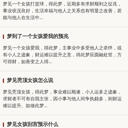
梦见一个女孩打篮球，得此梦，近期多有求财顺利之征兆，
事业状况良好，生活幸福与他人之关系也有明显之改善，若
能与他人在生活中...
梦到了一个女孩爱我的预兆
梦见一个女孩爱我，得此梦，主事业中多受他人之牵绊，或
有小人之迹象，财运难以提升之意，得此梦应圆融处世，方
可得财，如善变之人得...
梦见秃顶女孩怎么说
梦见秃顶女孩，得此梦，事业难以顺遂，小人运多之迹象，
求财者不可有自我主张，因小事与他人间争执颇多，则财运
难以提升。如做此梦...
梦见女孩刮宫预示什么