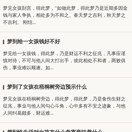
梦见女孩刮宫，得此梦，"如做此梦，得此梦乃是近期多因金
钱与家人争执，相处多为不和之。春天梦之吉利，秋天梦之
不吉利。 刚结...
梦到给一女孩钱好不好
梦见给一女孩钱，得此梦，乃是财运不利之征兆，凡事应谨
慎对待，不可与他人间大打出手，彼此相处不和者，两败俱
伤，事业难以顺遂。如...
梦到了女孩在梧桐树旁边预示什么
梦见女孩在梧桐树旁边，得此梦，得此梦，乃是食伤生财之
征兆，事业与他人间勾心斗角，心中多有不安之迹象，与他
人间纠葛颇多，财运难...