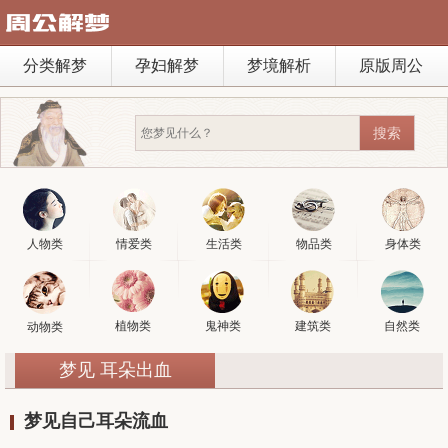
分类解梦
孕妇解梦
梦境解析
原版周公
人物类
情爱类
生活类
物品类
身体类
植物类
鬼神类
建筑类
自然类
动物类
梦见 耳朵出血
梦见自己耳朵流血