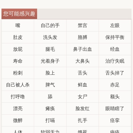
您可能感兴趣
嘴
自己的手
禁宫
左眼
肚皮
洗头发
胳膊
保持平衡
放屁
腿毛
鼻子出血
经血
寿命
光着身子
大鼻头
治疗失眠
粉刺
脸上
舌头
舌头掉了
自己被人杀
脾气
鲜血
赤足
打呼噜
舔
女尸
额头
漂亮
瘫痪
脸发红
眼睛瞎了
微醉
打嗝
扎手
痉挛
人体
软弱无力
饿死
痤疮