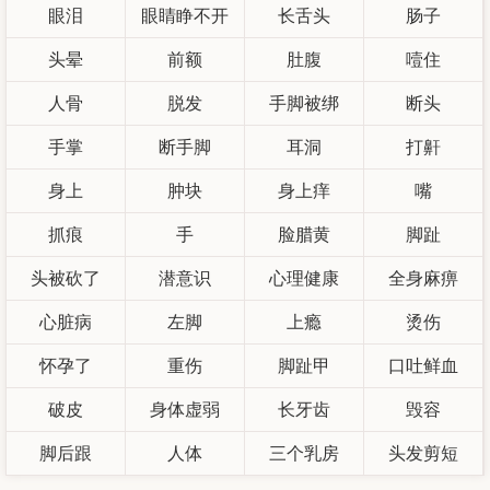
眼泪
眼睛睁不开
长舌头
肠子
头晕
前额
肚腹
噎住
人骨
脱发
手脚被绑
断头
手掌
断手脚
耳洞
打鼾
身上
肿块
身上痒
嘴
抓痕
手
脸腊黄
脚趾
头被砍了
潜意识
心理健康
全身麻痹
心脏病
左脚
上瘾
烫伤
怀孕了
重伤
脚趾甲
口吐鲜血
破皮
身体虚弱
长牙齿
毁容
脚后跟
人体
三个乳房
头发剪短