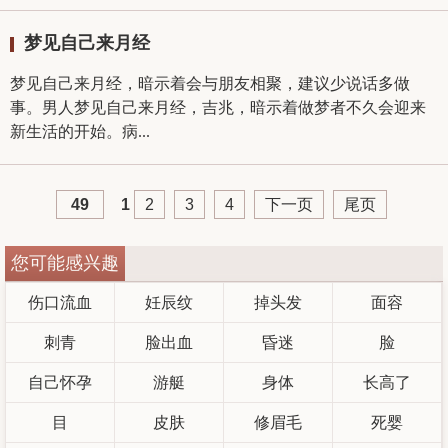
梦见自己来月经
梦见自己来月经，暗示着会与朋友相聚，建议少说话多做
事。男人梦见自己来月经，吉兆，暗示着做梦者不久会迎来
新生活的开始。病...
49
1
2
3
4
下一页
尾页
您可能感兴趣
伤口流血
妊辰纹
掉头发
面容
刺青
脸出血
昏迷
脸
自己怀孕
游艇
身体
长高了
目
皮肤
修眉毛
死婴