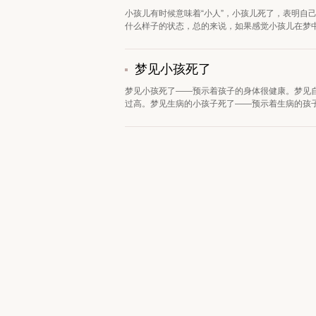
小孩儿有时候意味着“小人”，小孩儿死了，表明自
什么样子的状态，总的来说，如果感觉小孩儿在梦中
梦见小孩死了
梦见小孩死了——预示着孩子的身体很健康。梦见
过高。梦见生病的小孩子死了——预示着生病的孩子很