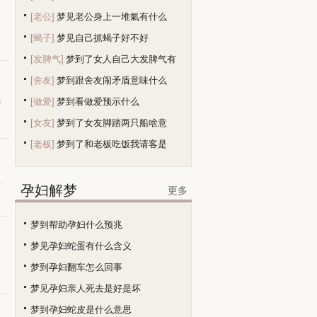
[老公]
梦见老公身上一堆氣有什么
[蝎子]
梦见自己抓蝎子好不好
[发脾气]
梦到了女人自己大发脾气有
[舍友]
梦到跟舍友闹矛盾意味什么
[做爱]
梦到看做爱预示什么
势
[女友]
梦到了女友脚踏两只船啥意
[老板]
梦到了和老板吃饭我请客是
生
孕妇解梦
更多
梦到帮助孕妇什么预兆
梦见孕妇蛇蛋有什么含义
青
梦到孕妇翻车怎么回事
梦见孕妇亲人死去是好是坏
梦到孕妇蛇皮是什么意思