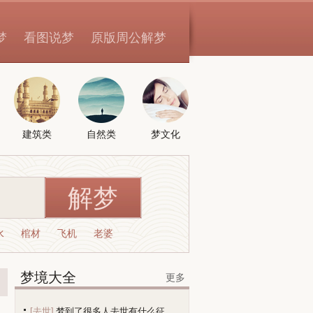
梦
看图说梦
原版周公解梦
建筑类
自然类
梦文化
水
棺材
飞机
老婆
梦境大全
更多
[去世]
梦到了很多人去世有什么征