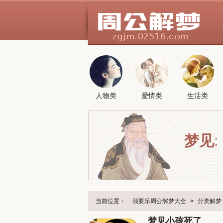
人物类
爱情类
生活类
梦见
:
当前位置：
我要乐周公解梦大全
>
分类解梦
梦见小孩死了