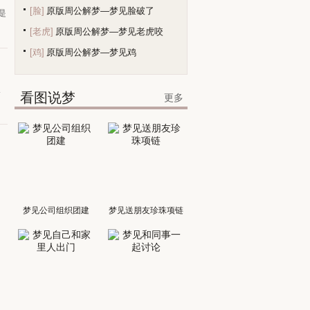
[脸]
原版周公解梦—梦见脸破了
是
[老虎]
原版周公解梦—梦见老虎咬
[鸡]
原版周公解梦—梦见鸡
望
看图说梦
更多
梦见公司组织团建
梦见送朋友珍珠项链