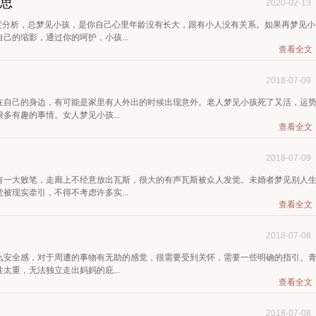
意思
2020-02-13
度分析，总梦见小孩，是你自己心里年龄没有长大，跟有小人没有关系。如果再梦见小
己的缩影，通过你的呵护，小孩...
查看全文
2018-07-09
在自己的身边，有可能是家里有人外出的时候出现意外。老人梦见小孩死了又活，运
多有趣的事情。女人梦见小孩...
查看全文
2018-07-09
有一大败笔，走廊上不经意放出瓦斯，很大的有声瓦斯被众人发觉。未婚者梦见别人
被现实牵引，不得不考虑许多实...
查看全文
2018-07-08
么安全感，对于周遭的事物有无助的感觉，很需要受到关怀，需要一些明确的指引。
太重，无法独立走出妈妈的庇...
查看全文
2018-07-08