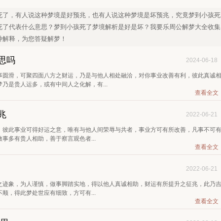
死了，有人说这种梦境是好预兆，也有人说这种梦境是坏预兆，究竟梦到小孩死
死了代表什么意思？梦到小孩死了梦境解析是好是坏？我要乐周公解梦大全收集
种解释，为您答疑解梦！
思吗
2024-06-18
事圆滑，可聚四面八方之财运，乃是与他人相处融洽，对你事业改善有利，彼此真诚
乃是贵人运多，或有中间人之化解，有...
查看全文
兆
2022-06-21
，彼此事业可得好运之意，唯有与他人间荣辱与共者，事业方可有所改善，凡事不可
事多有贵人相助，善于察言观色者...
查看全文
2022-06-21
之迹象，为人谨慎，做事脚踏实地，得以他人真诚相助，财运有所提升之征兆，此乃
顺，得此梦处世应有细致，方可有...
查看全文