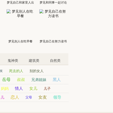
梦见自己和家里人出
梦见和同事一起讨论
门
梦见别人在吃早餐
梦见自己在努力读书
鬼神类
建筑类
自然类
死去的人
别的女人
友
岳母
叔叔
兄弟姐妹
黑人
妈妈
情人
女儿
儿子
恋人
女友
婴儿
领导
父母