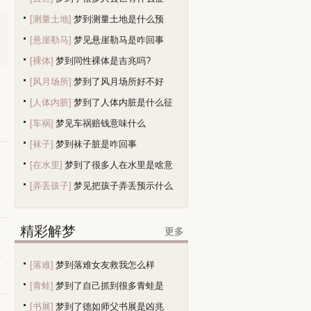
[测量土地]
梦到测量土地是什么预
[悬崖勒马]
梦见悬崖勒马是咋回事
兆？
[裸体]
梦到同性裸体是吉兆吗?
[风月场所]
梦到了风月场所好不好
[人体内脏]
梦到了人体内脏是什么征
相
[车祸]
梦见车祸赔钱意味什么
兆
[袜子]
梦到袜子脏是咋回事
[在水里]
梦到了很多人在水里是啥意
有
[弄丢孩子]
梦见把孩子弄丢预示什么
精彩解梦
更多
吉
[落难]
梦到落难女友救我怎么样
[青蛙]
梦到了自己抓到很多青蛙是
[书展]
梦到了德如师父书展是凶兆