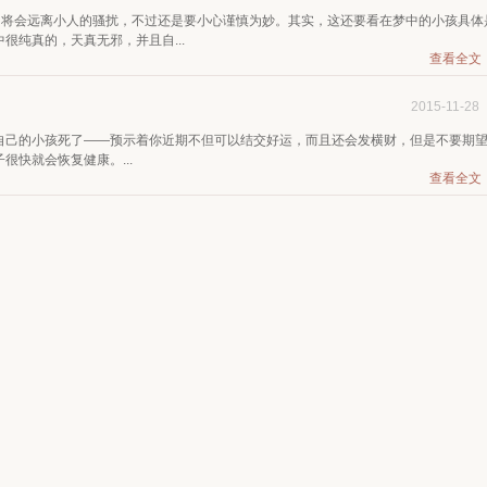
己将会远离小人的骚扰，不过还是要小心谨慎为妙。其实，这还要看在梦中的小孩具体
很纯真的，天真无邪，并且自...
查看全文
2015-11-28
自己的小孩死了——预示着你近期不但可以结交好运，而且还会发横财，但是不要期
快就会恢复健康。...
查看全文