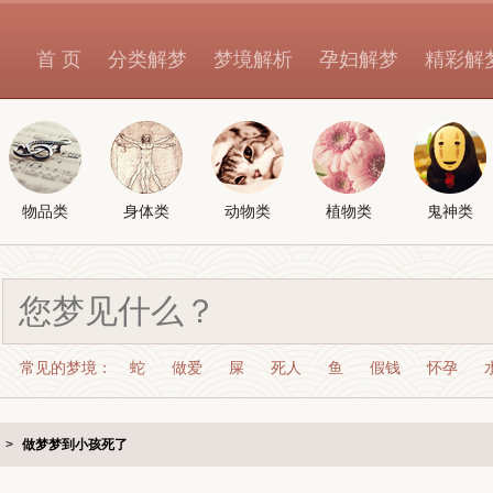
首 页
分类解梦
梦境解析
孕妇解梦
精彩解
物品类
身体类
动物类
植物类
鬼神类
常见的梦境：
蛇
做爱
屎
死人
鱼
假钱
怀孕
>
做梦梦到小孩死了