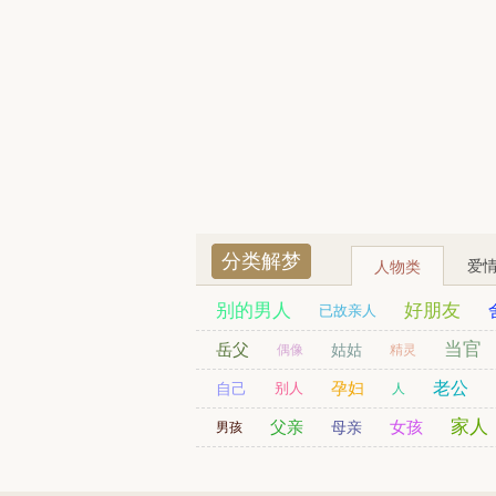
分类解梦
爱
人物类
别的男人
好朋友
已故亲人
劫匪
当官
已婚女人
岳父
司机
姑姑
财神爷
偶像
精灵
日本人
贵人
孕妇
老公
自己
别人
残疾人
人
家人
同学
父亲
女孩
男友
同事
母亲
男孩
老人
老师
警察