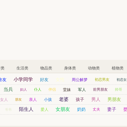
情类
生活类
物品类
身体类
动物类
植物类
小学同学
舍友
好友
女性
周公解梦
初恋男友
初恋女
孙女
当兵
表哥
儿童
姨妈
仆人
伴侣
堂妹
军人
前男朋友
帅哥
妇人
老婆
孩子
男人
男朋友
女人
亲人
小孩
朋友
陌生人
女朋友
奶奶
妻子
爱人
丈夫
爸爸