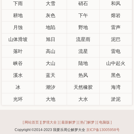
下雨
大雪
硝石
和风
耕地
灰色
下午
熔岩
月蚀
地陷
野地
雷声
山体滑坡
旭日
流星雨
泥巴
落叶
高山
流星
雷电
峡谷
大山
陆地
山中起火
溪水
蓝天
热风
黑色
冰
潮汐
天然橡胶
海湾
光环
大地
大水
淤泥
[ 网站首页 ]
[ 梦境大全 ]
[ 最新解梦 ]
[ 热门解梦 ]
[ 电脑版 ]
Copyright ©2014-2023 我要乐周公解梦大全
京ICP备13005958号