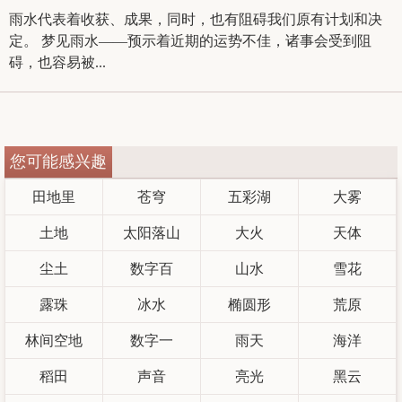
雨水代表着收获、成果，同时，也有阻碍我们原有计划和决
定。 梦见雨水——预示着近期的运势不佳，诸事会受到阻
碍，也容易被...
您可能感兴趣
田地里
苍穹
五彩湖
大雾
土地
太阳落山
大火
天体
尘土
数字百
山水
雪花
露珠
冰水
椭圆形
荒原
林间空地
数字一
雨天
海洋
稻田
声音
亮光
黑云