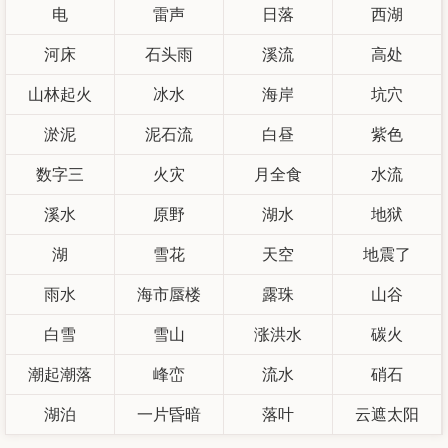
电
雷声
日落
西湖
河床
石头雨
溪流
高处
山林起火
冰水
海岸
坑穴
淤泥
泥石流
白昼
紫色
数字三
火灾
月全食
水流
溪水
原野
湖水
地狱
湖
雪花
天空
地震了
雨水
海市蜃楼
露珠
山谷
白雪
雪山
涨洪水
碳火
潮起潮落
峰峦
流水
硝石
湖泊
一片昏暗
落叶
云遮太阳