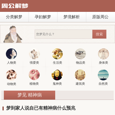
分类解梦
孕妇解梦
梦境解析
原版周公
人物类
情爱类
生活类
物品类
身体类
植物类
鬼神类
建筑类
自然类
动物类
梦见 精神病
梦到家人说自已有精神病什么预兆