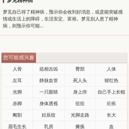
梦见精神病
梦见自己得了精神病，预示你会收到好消息，或是能突破感
情或生活上的障碍，生活安定、富裕。梦见别人患了精神
病，则预示你可能...
您可能感兴趣
人骨
痣相吉凶
臀部
人体
左耳
静脉血管
死人头
猩红热
光脚
一只眼睛
身上痒
自己手上长蛆
赤脚
身体透视
痘痘
疟疾
阉割
妊辰纹
光脚走路
长大
眉毛生长
乳房
瘫痪
血