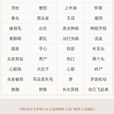
牙松
整型
上半身
怀里
拳头
黑头发
天花
瘦弱
修眉毛
出生
患水肿病
狗咬手指
黄眼睛
霍乱
治疗失眠
流血
脱发
手心
毁容
长舌头
头发剪短
男尸
伤口
两个头
心脏病
大肚子
心脏
碎尸
头发被剪
耳朵里长毛
胖
牙齿松动
脓胞
肿胀
长出异肢
自己飞起来
[ 网站首页 ]
[ 梦境大全 ]
[ 最新解梦 ]
[ 热门解梦 ]
[ 电脑版 ]