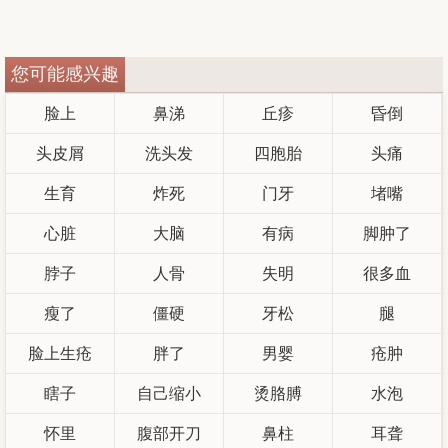
您可能感兴趣
脸上
鼻涕
丘疹
昏倒
头皮屑
洗头发
四胞胎
头痛
生育
炸死
门牙
堵嘴
心脏
大脑
有病
脚肿了
脖子
人骨
失明
很多血
瘦了
僵硬
牙松
腿
脸上生疮
胖了
男婴
疮肿
瞎子
自己缩小
烫胳膊
水泡
怀里
腹部开刀
鼻柱
耳聋