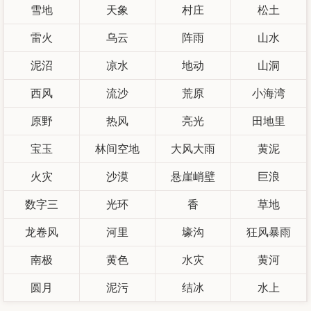
雪地
天象
村庄
松土
雷火
乌云
阵雨
山水
泥沼
凉水
地动
山洞
西风
流沙
荒原
小海湾
原野
热风
亮光
田地里
宝玉
林间空地
大风大雨
黄泥
火灾
沙漠
悬崖峭壁
巨浪
数字三
光环
香
草地
龙卷风
河里
壕沟
狂风暴雨
南极
黄色
水灾
黄河
圆月
泥污
结冰
水上