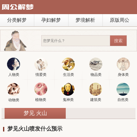
分类解梦
孕妇解梦
梦境解析
原版周公
人物类
情爱类
生活类
物品类
身体类
植物类
鬼神类
建筑类
自然类
动物类
梦见 火山
梦见火山喷发什么预示