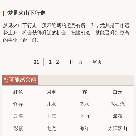
梦见火山下行走
梦见火山下行走—预示近期的运势有所上升，尤其是工作运
势上升，将会获得升迁的机会，把握机会，就能晋升到更高
的事业平台。商...
21
1
2
下一页
尾页
您可能感兴趣
红色
闪电
雾
白云
怪异
井水
潮水
泥石流
云海
下雪
下雨
瀑布
彩霞
电光
海洋
太阳落山