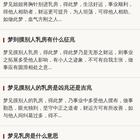
梦见姐姐将胸针别进乳房，得此梦，生活好运，事业顺利，
得他人相助者，财运更可提升，为人坦荡，可得他人相助。
如做此梦，血气方刚之人...
梦到摸别人乳房有什么征兆
梦见摸别人乳房，得此梦，得此梦乃是无形之财运，则事业
之拓展多受他人影响，有小人之迹象，不可有自我主张，做
事应有圆滑相处之意...
梦见摸别人的乳房是凶兆还是吉兆
梦见摸别人的乳房，得此梦，乃事业中多受他人摆布，做事
勤恳，眼光独到，坚守中正之道者，财运方可有所改善，如
与他人间纠葛过多，得不...
梦见乳房是什么意思