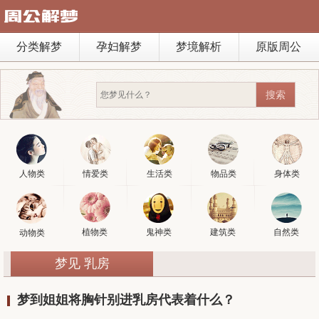
分类解梦
孕妇解梦
梦境解析
原版周公
人物类
情爱类
生活类
物品类
身体类
植物类
鬼神类
建筑类
自然类
动物类
梦见 乳房
梦到姐姐将胸针别进乳房代表着什么？