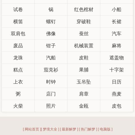
试卷
锅
红色棺材
小船
横笛
螺钉
穿破鞋
长裙
双肩包
佛像
蚕丝
汽车
废品
钳子
机械装置
麻将
龙珠
汽船
皮鞋
遮盖物
糕点
茄克衫
果脯
十字架
上衣
时钟
玉吊坠
日历
粥
店门
肩章
燕麦
火柴
照片
金瓯
皮包
[ 网站首页 ]
[ 梦境大全 ]
[ 最新解梦 ]
[ 热门解梦 ]
[ 电脑版 ]