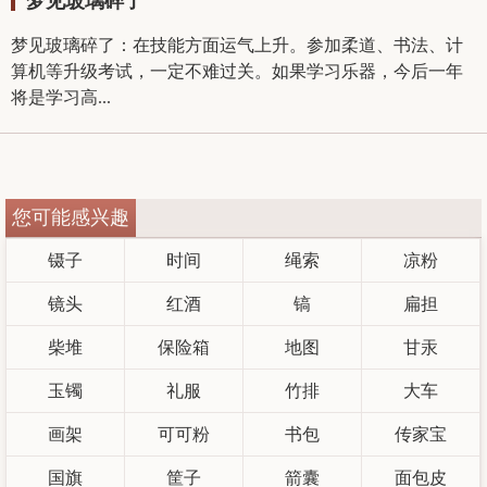
梦见玻璃碎了
梦见玻璃碎了：在技能方面运气上升。参加柔道、书法、计
算机等升级考试，一定不难过关。如果学习乐器，今后一年
将是学习高...
您可能感兴趣
镊子
时间
绳索
凉粉
镜头
红酒
镐
扁担
柴堆
保险箱
地图
甘汞
玉镯
礼服
竹排
大车
画架
可可粉
书包
传家宝
国旗
筐子
箭囊
面包皮