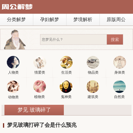
分类解梦
孕妇解梦
梦境解析
原版周公
人物类
情爱类
生活类
物品类
身体类
植物类
鬼神类
建筑类
自然类
动物类
梦见 玻璃碎了
梦见玻璃打碎了会是什么预兆