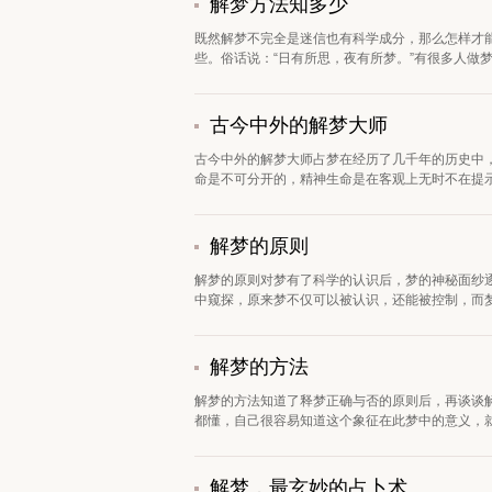
解梦方法知多少
既然解梦不完全是迷信也有科学成分，那么怎样才
些。俗话说：“日有所思，夜有所梦。”有很多人做梦
古今中外的解梦大师
古今中外的解梦大师占梦在经历了几千年的历史中
命是不可分开的，精神生命是在客观上无时不在提示肉
解梦的原则
解梦的原则对梦有了科学的认识后，梦的神秘面纱
中窥探，原来梦不仅可以被认识，还能被控制，而梦
解梦的方法
解梦的方法知道了释梦正确与否的原则后，再谈谈解
都懂，自己很容易知道这个象征在此梦中的意义，就可
解梦，最玄妙的占卜术