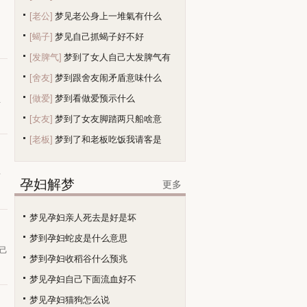
[老公]
梦见老公身上一堆氣有什么
[蝎子]
梦见自己抓蝎子好不好
[发脾气]
梦到了女人自己大发脾气有
[舍友]
梦到跟舍友闹矛盾意味什么
[做爱]
梦到看做爱预示什么
生
[女友]
梦到了女友脚踏两只船啥意
[老板]
梦到了和老板吃饭我请客是
暗
孕妇解梦
更多
梦见孕妇亲人死去是好是坏
梦到孕妇蛇皮是什么意思
己
梦到孕妇收稻谷什么预兆
梦见孕妇自己下面流血好不
梦见孕妇猫狗怎么说