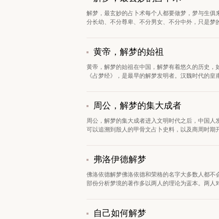
解梦，最玄妙的占卜术每个人都要做梦，梦与生俱
分长幼、不分尊卑、不分男女、不分中外，只是梦的内
黄帝，解梦的始祖
黄帝，解梦的始祖在中国，解梦有着悠久的历史，
《占梦经》，是最早的解梦发明者。汉魏时代的皇甫谧
周公，解梦的集大成者
周公，解梦的集大成者进入文明时代之后，中国人
可以追溯到殷人的甲骨文占卜史料，以及商周时期开
弗洛伊德解梦
佛洛依德解梦佛洛依德和荣格的名字大多数人都不
部份分析梦境的著作多以两人的理论为蓝本。两人对梦
自己如何解梦