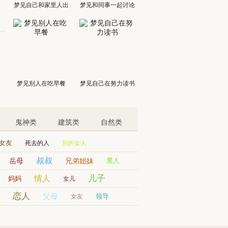
梦见自己和家里人出
梦见和同事一起讨论
着
门
梦见别人在吃早餐
梦见自己在努力读书
鬼神类
建筑类
自然类
女友
死去的人
别的女人
叔叔
岳母
兄弟姐妹
黑人
儿子
情人
妈妈
女儿
恋人
父母
领导
女友