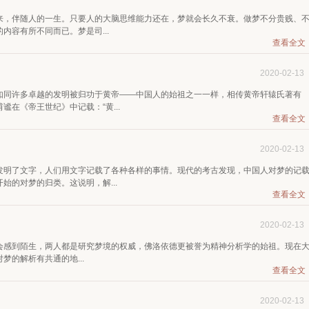
来，伴随人的一生。只要人的大脑思维能力还在，梦就会长久不衰。做梦不分贵贱、
容有所不同而已。梦是司...
查看全文
2020-02-13
如同许多卓越的发明被归功于黄帝——中国人的始祖之一一样，相传黄帝轩辕氏著有
在《帝王世纪》中记载：“黄...
查看全文
2020-02-13
发明了文字，人们用文字记载了各种各样的事情。现代的考古发现，中国人对梦的记
始的对梦的归类。这说明，解...
查看全文
2020-02-13
会感到陌生，两人都是研究梦境的权威，佛洛依德更被誉为精神分析学的始祖。现在
的解析有共通的地...
查看全文
2020-02-13