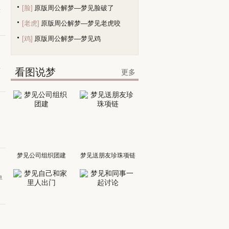
[脸]
原版周公解梦—梦见脸破了
缓
[老虎]
原版周公解梦—梦见老虎咬
[鸡]
原版周公解梦—梦见鸡
人
看图说梦
更多
不
梦见公司组织团建
梦见送朋友珍珠项链
早