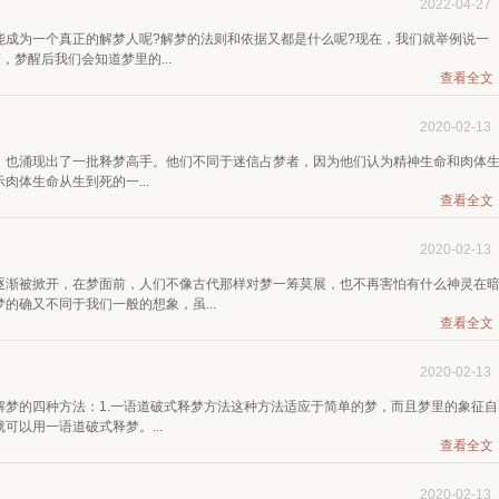
2022-04-27
能成为一个真正的解梦人呢?解梦的法则和依据又都是什么呢?现在，我们就举例说一
，梦醒后我们会知道梦里的...
查看全文
2020-02-13
，也涌现出了一批释梦高手。他们不同于迷信占梦者，因为他们认为精神生命和肉体
体生命从生到死的一...
查看全文
2020-02-13
逐渐被掀开，在梦面前，人们不像古代那样对梦一筹莫展，也不再害怕有什么神灵在
的确又不同于我们一般的想象，虽...
查看全文
2020-02-13
梦的四种方法：1.一语道破式释梦方法这种方法适应于简单的梦，而且梦里的象征自
以用一语道破式释梦。...
查看全文
2020-02-13