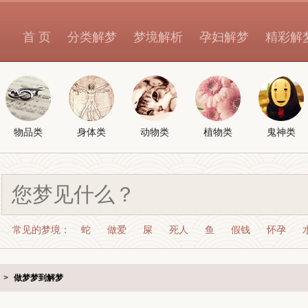
首 页
分类解梦
梦境解析
孕妇解梦
精彩解
物品类
身体类
动物类
植物类
鬼神类
常见的梦境：
蛇
做爱
屎
死人
鱼
假钱
怀孕
>
做梦梦到解梦