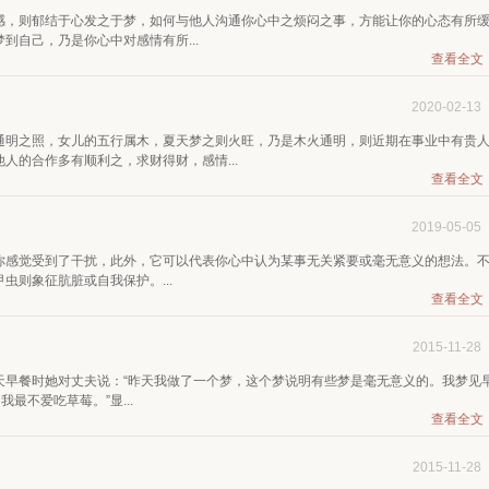
感，则郁结于心发之于梦，如何与他人沟通你心中之烦闷之事，方能让你的心态有所
到自己，乃是你心中对感情有所...
查看全文
2020-02-13
通明之照，女儿的五行属木，夏天梦之则火旺，乃是木火通明，则近期在事业中有贵
人的合作多有顺利之，求财得财，感情...
查看全文
2019-05-05
你感觉受到了干扰，此外，它可以代表你心中认为某事无关紧要或毫无意义的想法。
则象征肮脏或自我保护。...
查看全文
2015-11-28
天早餐时她对丈夫说：“昨天我做了一个梦，这个梦说明有些梦是毫无意义的。我梦见
最不爱吃草莓。”显...
查看全文
2015-11-28