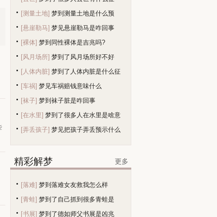
[测量土地]
梦到测量土地是什么预
[悬崖勒马]
梦见悬崖勒马是咋回事
兆？
[裸体]
梦到同性裸体是吉兆吗?
[风月场所]
梦到了风月场所好不好
[人体内脏]
梦到了人体内脏是什么征
[车祸]
梦见车祸赔钱意味什么
兆
[袜子]
梦到袜子脏是咋回事
[在水里]
梦到了很多人在水里是啥意
些
[弄丢孩子]
梦见把孩子弄丢预示什么
精彩解梦
更多
[落难]
梦到落难女友救我怎么样
[青蛙]
梦到了自己抓到很多青蛙是
[书展]
梦到了德如师父书展是凶兆