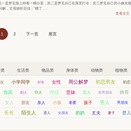
其一是梦见墙上种着一棵白菜，其二是梦见自己在屋里打伞；其三梦见自己和小姨光
解，丈母娘听后说：“糟了，...
查看全文
1
2
下一页
尾页
情类
生活类
物品类
身体类
动物类
植物类
周公解梦
初恋男友
小学同学
女性
友
初恋
好友
儿童
当兵
姨妈
表哥
孙女
伴侣
堂妹
帅哥
仆人
军人
妇人
前男朋友
男人
女人
朋友
小孩
孩子
亲人
老婆
男朋友
爸爸
陌生人
奶奶
丈夫
婴儿
爱人
女朋友
妻子