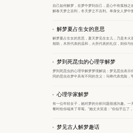
自己如何解梦，在梦中梦到自己，是心中有孤独之
解春天梦之吉利，冬天梦之不吉利。单身女人梦中梦
解梦夏占生女的意思
解梦夏占生女的意思，夏天梦见生女儿，乃是木火
相助，木所代表的温和，火所代表的礼仪，则你与他
梦到死昆虫的心理学解梦
梦到死昆虫的心理学解梦梦境解说：梦见昆虫表示
同的昆虫在梦中具有不同的含义：马蜂代表危险，甲虫
心理学家解梦
有一位年轻女子，她对梦的分析问题很感兴趣。一
餐时给你端来了草莓。”她丈夫笑道：“你似乎忘了，我
梦见古人解梦趣话