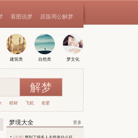
梦
看图说梦
原版周公解梦
建筑类
自然类
梦文化
水
棺材
飞机
老婆
梦境大全
更多
[去世]
梦到了很多人去世有什么征