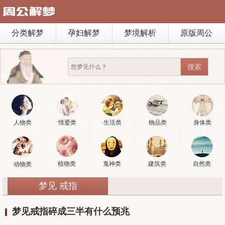
分类解梦
孕妇解梦
梦境解析
原版周公
人物类
情爱类
生活类
物品类
身体类
植物类
鬼神类
建筑类
自然类
动物类
梦见 戒指
梦见戒指碎成三半有什么预兆