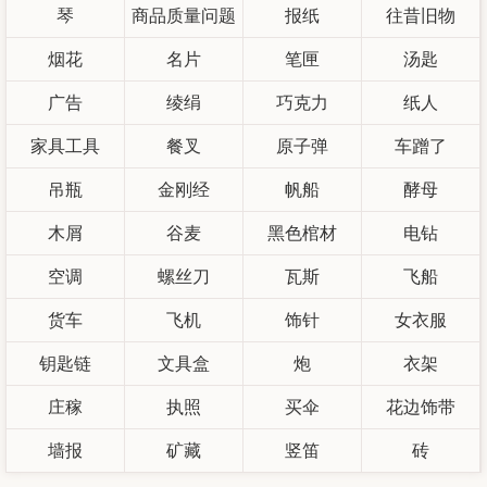
琴
商品质量问题
报纸
往昔旧物
烟花
名片
笔匣
汤匙
广告
绫绢
巧克力
纸人
家具工具
餐叉
原子弹
车蹭了
吊瓶
金刚经
帆船
酵母
木屑
谷麦
黑色棺材
电钻
空调
螺丝刀
瓦斯
飞船
货车
飞机
饰针
女衣服
钥匙链
文具盒
炮
衣架
庄稼
执照
买伞
花边饰带
墙报
矿藏
竖笛
砖