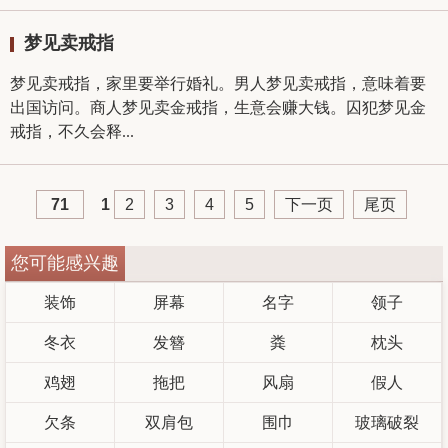
梦见卖戒指
梦见卖戒指，家里要举行婚礼。男人梦见卖戒指，意味着要
出国访问。商人梦见卖金戒指，生意会赚大钱。囚犯梦见金
戒指，不久会释...
71
1
2
3
4
5
下一页
尾页
您可能感兴趣
装饰
屏幕
名字
领子
冬衣
发簪
粪
枕头
鸡翅
拖把
风扇
假人
欠条
双肩包
围巾
玻璃破裂