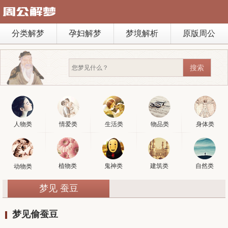
分类解梦
孕妇解梦
梦境解析
原版周公
人物类
情爱类
生活类
物品类
身体类
植物类
鬼神类
建筑类
自然类
动物类
梦见 蚕豆
梦见偷蚕豆