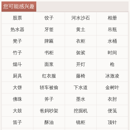
您可能感兴趣
股票
饺子
河水沙石
相册
热水器
牙签
黄土
吊瓶
凳子
牌匾
衣柜
水桶
竹子
书柜
袈裟
时间
烟斗
面浆
开灯
枪
厨具
红衣服
藤椅
冰激凌
大饼
轿车被偷
下水道
金树叶
佛珠
斧子
墨水
衣肘
大鼓
爸妈吵架
挖掘机
便笺
笛子
酥油
镜柜
顶针