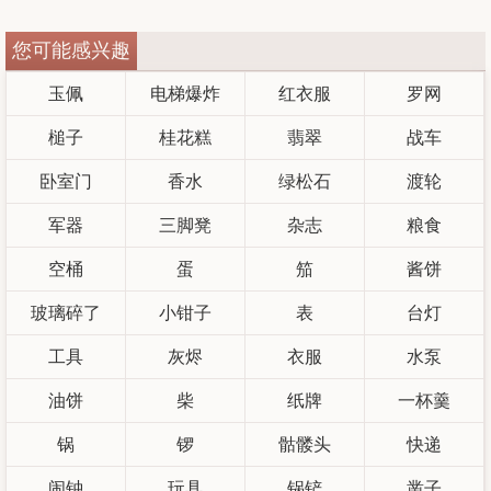
您可能感兴趣
玉佩
电梯爆炸
红衣服
罗网
槌子
桂花糕
翡翠
战车
卧室门
香水
绿松石
渡轮
军器
三脚凳
杂志
粮食
空桶
蛋
笳
酱饼
玻璃碎了
小钳子
表
台灯
工具
灰烬
衣服
水泵
油饼
柴
纸牌
一杯羹
锅
锣
骷髅头
快递
闹钟
玩具
锅铲
凿子