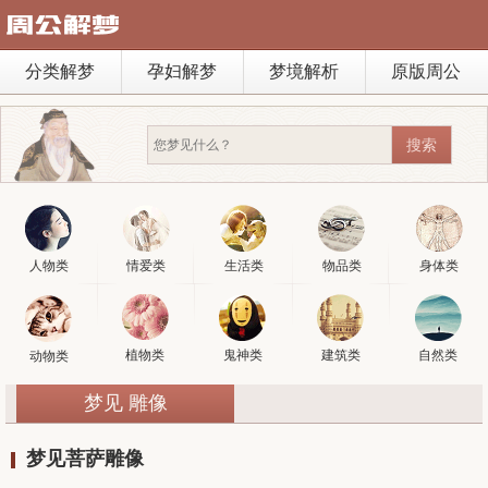
分类解梦
孕妇解梦
梦境解析
原版周公
人物类
情爱类
生活类
物品类
身体类
植物类
鬼神类
建筑类
自然类
动物类
梦见 雕像
梦见菩萨雕像