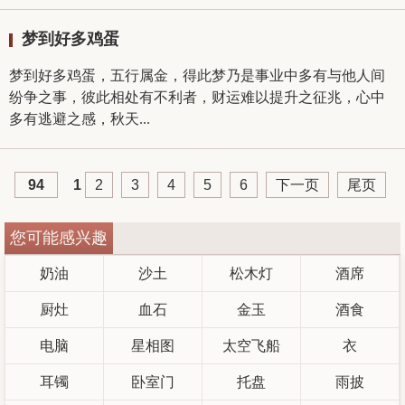
梦到好多鸡蛋
梦到好多鸡蛋，五行属金，得此梦乃是事业中多有与他人间
纷争之事，彼此相处有不利者，财运难以提升之征兆，心中
多有逃避之感，秋天...
94
1
2
3
4
5
6
下一页
尾页
您可能感兴趣
奶油
沙土
松木灯
酒席
厨灶
血石
金玉
酒食
电脑
星相图
太空飞船
衣
耳镯
卧室门
托盘
雨披