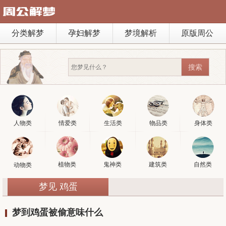
分类解梦
孕妇解梦
梦境解析
原版周公
人物类
情爱类
生活类
物品类
身体类
植物类
鬼神类
建筑类
自然类
动物类
梦见 鸡蛋
梦到鸡蛋被偷意味什么