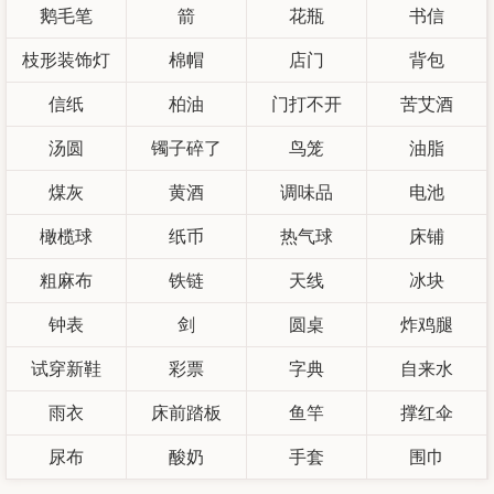
鹅毛笔
箭
花瓶
书信
枝形装饰灯
棉帽
店门
背包
信纸
柏油
门打不开
苦艾酒
汤圆
镯子碎了
鸟笼
油脂
煤灰
黄酒
调味品
电池
橄榄球
纸币
热气球
床铺
粗麻布
铁链
天线
冰块
钟表
剑
圆桌
炸鸡腿
试穿新鞋
彩票
字典
自来水
雨衣
床前踏板
鱼竿
撑红伞
尿布
酸奶
手套
围巾